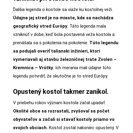
Ďalšia legenda o kostole sa viaže ku kostolnej veži.
Údajne jej stred je na mieste, kde sa nachádza
geografický stred Európy.
Táto legenda mala
vzniknúť v dobe, keď bola postavená veža kostola a
prenášala sa s pokolenia na pokolenie.
Túto legendu
sa podujali overiť talianski inžinieri, ktorí
vymeriavali aj stavbu železničnej trate Zvolen –
Kremnica – Vrútky.
Ich merania mali údajne túto
legendu potvrdiť, že skutočne je to stred Európy.
Opustený kostol takmer zanikol.
V priebehu rokov význam kostola začal upadať.
Okolité obce sa rozrastali, zvyšoval sa počet
obyvateľov a začali si stavať kostoly priamo vo
svojich obciach.
Kostol zostal nakoniec opustený. V