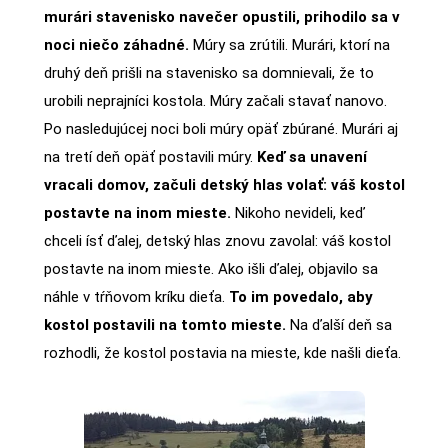
murári stavenisko navečer opustili, prihodilo sa v
noci niečo záhadné.
Múry sa zrútili. Murári, ktorí na
druhý deň prišli na stavenisko sa domnievali, že to
urobili neprajníci kostola. Múry začali stavať nanovo.
Po nasledujúcej noci boli múry opäť zbúrané. Murári aj
na tretí deň opäť postavili múry.
Keď sa unavení
vracali domov, začuli detský hlas volať: váš kostol
postavte na inom mieste.
Nikoho nevideli, keď
chceli ísť ďalej, detský hlas znovu zavolal: váš kostol
postavte na inom mieste. Ako išli ďalej, objavilo sa
náhle v tŕňovom kríku dieťa.
To im povedalo, aby
kostol postavili na tomto mieste.
Na ďalší deň sa
rozhodli, že kostol postavia na mieste, kde našli dieťa.