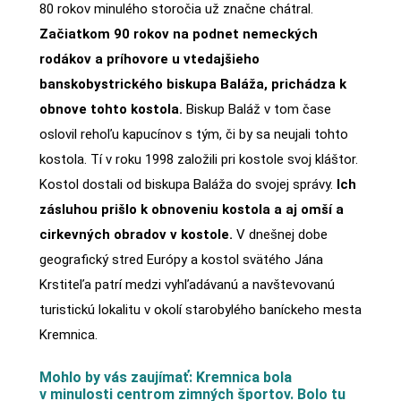
80 rokov minulého storočia už značne chátral.
Začiatkom 90 rokov na podnet nemeckých
rodákov a príhovore u vtedajšieho
banskobystrického biskupa Baláža, prichádza k
obnove tohto kostola.
Biskup Baláž v tom čase
oslovil rehoľu kapucínov s tým, či by sa neujali tohto
kostola. Tí v roku 1998 založili pri kostole svoj kláštor.
Kostol dostali od biskupa Baláža do svojej správy.
Ich
zásluhou prišlo k obnoveniu kostola a aj omší a
cirkevných obradov v kostole.
V dnešnej dobe
geografický stred Európy a kostol svätého Jána
Krstiteľa patrí medzi vyhľadávanú a navštevovanú
turistickú lokalitu v okolí starobylého baníckeho mesta
Kremnica.
Mohlo by vás zaujímať: Kremnica bola
v minulosti centrom zimných športov. Bolo tu