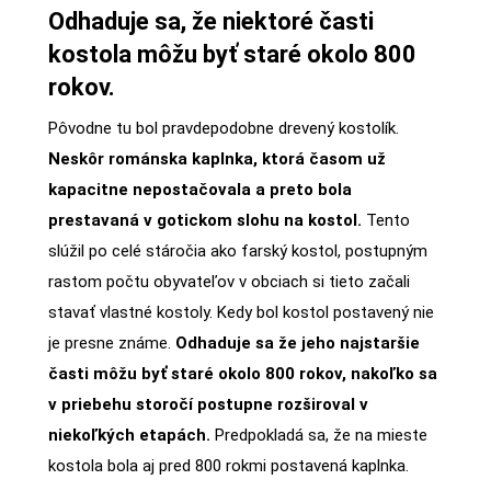
Odhaduje sa, že niektoré časti
kostola môžu byť staré okolo 800
rokov.
Pôvodne tu bol pravdepodobne drevený kostolík.
Neskôr románska kaplnka, ktorá časom už
kapacitne nepostačovala a preto bola
prestavaná v gotickom slohu na kostol.
Tento
slúžil po celé stáročia ako farský kostol, postupným
rastom počtu obyvateľov v obciach si tieto začali
stavať vlastné kostoly. Kedy bol kostol postavený nie
je presne známe.
Odhaduje sa že jeho najstaršie
časti môžu byť staré okolo 800 rokov, nakoľko sa
v priebehu storočí postupne rozširoval v
niekoľkých etapách.
Predpokladá sa, že na mieste
kostola bola aj pred 800 rokmi postavená kaplnka.