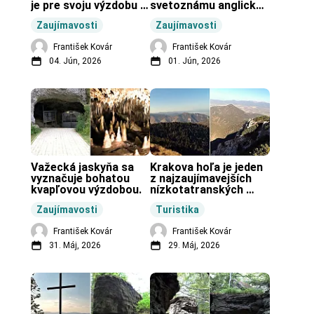
je pre svoju výzdobu 
svetoznámu anglickú 
unikátnou jaskyňou 
pravekú stavbu.
Zaujímavosti
Zaujímavosti
vo svete.
František Kovár
František Kovár
04. Jún, 2026
01. Jún, 2026
Važecká jaskyňa sa 
Krakova hoľa je jeden 
vyznačuje bohatou 
z najzaujímavejších 
kvapľovou výzdobou.
nízkotatranských 
končiarov.
Zaujímavosti
Turistika
František Kovár
František Kovár
31. Máj, 2026
29. Máj, 2026