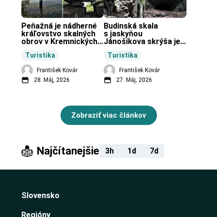
Peňažná je nádherné 
Budinská skala 
kráľovstvo skalných 
s jaskyňou 
obrov v Kremnických 
Jánošíkova skrýša je 
vrchoch.
turistická lokalita pri 
Turistika
Turistika
obci Budiná.
František Kovár
František Kovár
28. Máj, 2026
27. Máj, 2026
Zobraziť viac článkov
Najčítanejšie
3h
1d
7d
Slovensko
Regióny