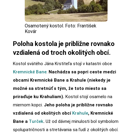
Osamotený kostol. Foto: František
Kovár
Poloha kostola je približne rovnako
vzdialená od troch okolitých obcí.
Kostol svätého Jána Krstiteľa stojí v katastri obce
Kremnické Bane
.
Nachádza sa popri ceste medzi
obcami Kremnické Bane a Krahule (niekedy je
možné sa stretnúť s tým, že toto miesto sa
priraďuje ku Krahuliam).
Kostol stojí osamelo na
miernom kopci.
Jeho poloha je približne rovnako
vzdialená od okolitých obcí
Krahule
, Kremnické
Bane a
Turček
.
Už od dávnej minulosti bol symbolom
spolupatričnosti a stretávania sa ľudí z okolitých obcí.