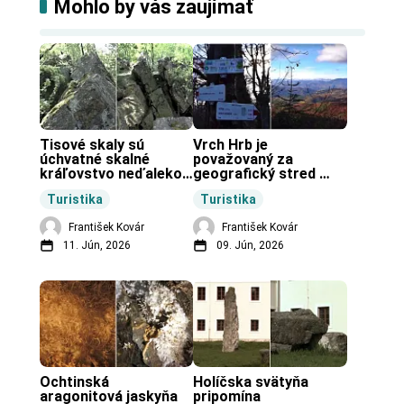
Mohlo by vás zaujímať
Tisové skaly sú 
Vrch Hrb je 
úchvatné skalné 
považovaný za 
kráľovstvo neďaleko 
geografický stred 
Zochovej chaty.
Slovenska.
Turistika
Turistika
František Kovár
František Kovár
11. Jún, 2026
09. Jún, 2026
Ochtinská 
Holíčska svätyňa 
aragonitová jaskyňa 
pripomína 