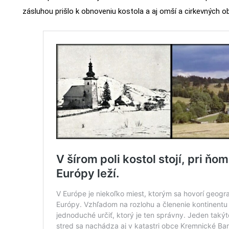
zásluhou prišlo k obnoveniu kostola a aj omší a cirkevných o