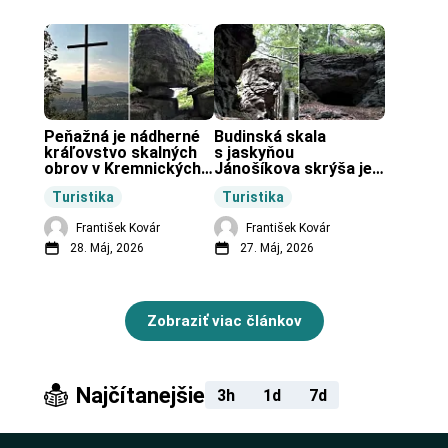
Peňažná je nádherné 
Budinská skala 
kráľovstvo skalných 
s jaskyňou 
obrov v Kremnických 
Jánošíkova skrýša je 
vrchoch.
turistická lokalita pri 
Turistika
Turistika
obci Budiná.
František Kovár
František Kovár
28. Máj, 2026
27. Máj, 2026
Zobraziť viac článkov
Najčítanejšie
3h
1d
7d