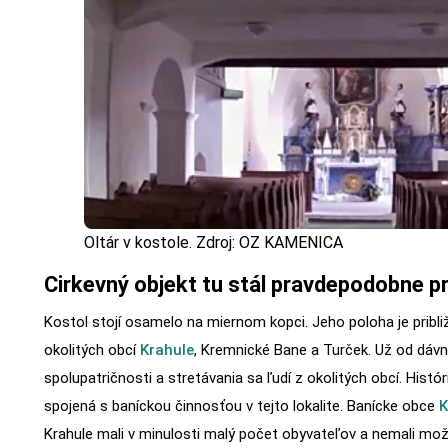
Oltár v kostole. Zdroj: OZ KAMENICA
Cirkevný objekt tu stál pravdepodobne pr
Kostol stojí osamelo na miernom kopci. Jeho poloha je pribli
okolitých obcí
Krahule
, Kremnické Bane a Turček. Už od dáv
spolupatričnosti a stretávania sa ľudí z okolitých obcí. Histór
spojená s baníckou činnosťou v tejto lokalite. Banícke obce
K
Krahule mali v minulosti malý počet obyvateľov a nemali mož