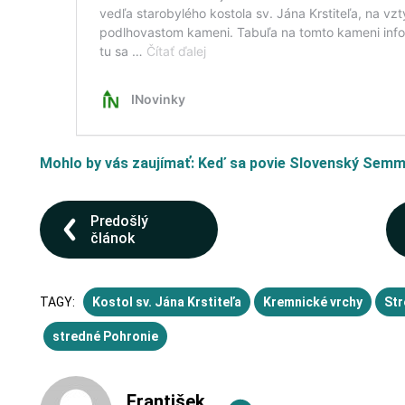
Mohlo by vás zaujímať: Keď sa povie Slovenský Semm
Predošlý
článok
TAGY:
Kostol sv. Jána Krstiteľa
Kremnické vrchy
Str
stredné Pohronie
František