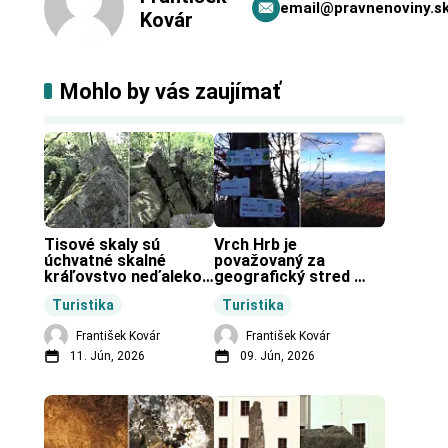
email@pravnenoviny.s
Kovár
Mohlo by vás zaujímať
Tisové skaly sú 
Vrch Hrb je 
úchvatné skalné 
považovaný za 
kráľovstvo neďaleko 
geografický stred 
Zochovej chaty.
Slovenska.
Turistika
Turistika
František Kovár
František Kovár
11. Jún, 2026
09. Jún, 2026