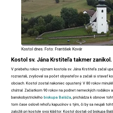
Kostol dnes. Foto: František Kovár
Kostol sv. Jána Krstiteľa takmer zanikol.
V priebehu rokov význam kostola sv. Jána Krstiteľa začal upa
rozrastali, zvyšoval sa počet obyvateľov a začali si stavať k
obciach. Kostol zostal nakoniec opustený. V 80 rokov minul
chátral. Začiatkom 90 rokov na podnet nemeckých rodákov a 
banskobystrického
biskupa Baláža
, prichádza k obnove toht
tom čase oslovil rehoľu kapucínov s tým, či by sa neujali toht
založili pri kostole svoj kláštor. Kostol dostali od biskupa Bal