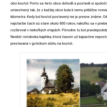
obci kostol. Preto sa tieto obce dohodli a postavili si spoloč
umiestnený tak, že z každej obce bola k nemu približne rovna
kilometra. Kedy bol kostol postavený nie je presne známe. Od
najstaršie časti sú staré okolo 800 rokov, nakoľko sa v prie
rozširoval v niekoľkých etapách. Pôvodne tu bol pravdepodob
Neskôr románska kaplnka, ktorá časom už kapacitne neposta
prestavaná v gotickom slohu na kostol…