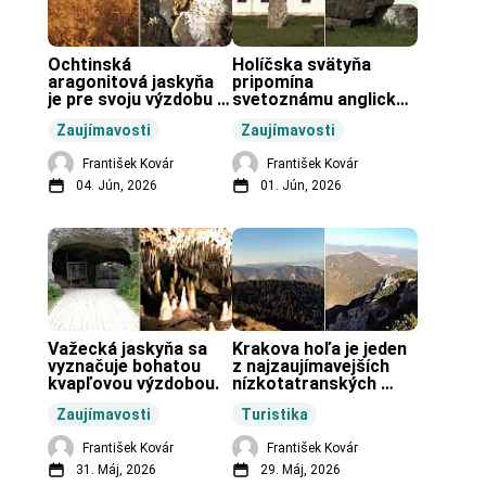
Ochtinská 
Holíčska svätyňa 
aragonitová jaskyňa 
pripomína 
je pre svoju výzdobu 
svetoznámu anglickú 
unikátnou jaskyňou 
pravekú stavbu.
Zaujímavosti
Zaujímavosti
vo svete.
František Kovár
František Kovár
04. Jún, 2026
01. Jún, 2026
Važecká jaskyňa sa 
Krakova hoľa je jeden 
vyznačuje bohatou 
z najzaujímavejších 
kvapľovou výzdobou.
nízkotatranských 
končiarov.
Zaujímavosti
Turistika
František Kovár
František Kovár
31. Máj, 2026
29. Máj, 2026