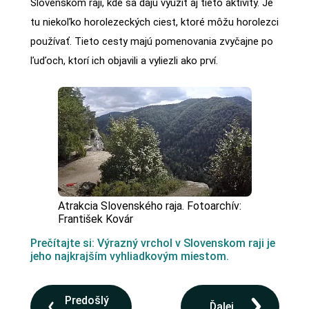
Slovenskom raji, kde sa dajú využiť aj tieto aktivity. Je
tu niekoľko horolezeckých ciest, ktoré môžu horolezci
používať. Tieto cesty majú pomenovania zvyčajne po
ľuďoch, ktorí ich objavili a vyliezli ako prví.
Atrakcia Slovenského raja. Fotoarchív:
František Kovár
Prečítajte si: Výrazný vrchol v Slovenskom raji je
jeho najkrajším vyhliadkovým miestom.
Predošlý
Ďalej