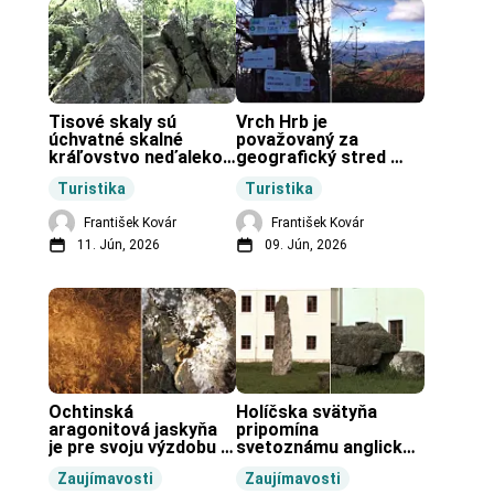
Tisové skaly sú 
Vrch Hrb je 
úchvatné skalné 
považovaný za 
kráľovstvo neďaleko 
geografický stred 
Zochovej chaty.
Slovenska.
Turistika
Turistika
František Kovár
František Kovár
11. Jún, 2026
09. Jún, 2026
Ochtinská 
Holíčska svätyňa 
aragonitová jaskyňa 
pripomína 
je pre svoju výzdobu 
svetoznámu anglickú 
unikátnou jaskyňou 
pravekú stavbu.
Zaujímavosti
Zaujímavosti
vo svete.