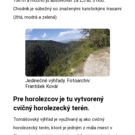
136 m a možno ju absolvovať za 2,5 až 3 hod..
Chodník je súbežný so značenými turistickými trasami
(žltá, modrá a zelená).
Jedinečné výhľady. Fotoarchív:
František Kovár
Pre horolezcov je tu vytvorený
cvičný horolezecký terén.
Tomášovský výhľad je využívaný aj ako cvičný
horolezecký terén, ktoré je jedným z mála miest v