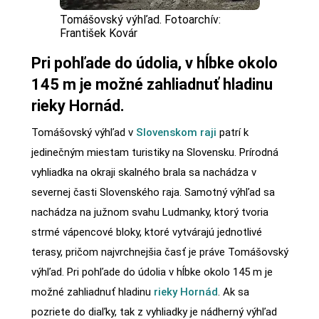
Tomášovský výhľad. Fotoarchív:
František Kovár
Pri pohľade do údolia, v hĺbke okolo
145 m je možné zahliadnuť hladinu
rieky Hornád.
Tomášovský výhľad v
Slovenskom raji
patrí k
jedinečným miestam turistiky na Slovensku. Prírodná
vyhliadka na okraji skalného brala sa nachádza v
severnej časti Slovenského raja. Samotný výhľad sa
nachádza na južnom svahu Ludmanky, ktorý tvoria
strmé vápencové bloky, ktoré vytvárajú jednotlivé
terasy, pričom najvrchnejšia časť je práve Tomášovský
výhľad. Pri pohľade do údolia v hĺbke okolo 145 m je
možné zahliadnuť hladinu
rieky Hornád
. Ak sa
pozriete do diaľky, tak z vyhliadky je nádherný výhľad