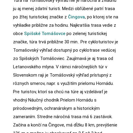
Túra na Tomášovský výhľad nie je náročná a zvládnu
ju aj menej zdatní turisti. Medzi obľúbené patrí trasa
po žltej turistickej značke z
Čingova
, po ktorej ste na
vyhliadke približne za hodinu. Najkratšia trasa vedie z
obce
Spišské Tomášovce
po zelenej turistickej
značke, túra trvá približne 30 min.. Pre cykloturistov je
Tomašovský výhľad dostupný po cyklotrase vedúcej
zo Spišských Tomášoviec. Zaujímavá je aj trasa od
Letanovského mlyna. V rámci náročnejších túr v
Slovenskom raji je Tomášovský výhľad prístupný z
rôznych smerov, napr. s využitím prielomu Hornádu.
Pre turistov, ktorí sa chcú na túre aj vzdelávať je
vhodný Náučný chodník Prielom Hornádu s
prírodovedným, ochranárskym a historickým
zameraním. Stredne náročná trasa má 6 zastávok.
Začína a končí na Čingove, má dĺžku 8 km, prevýšenie