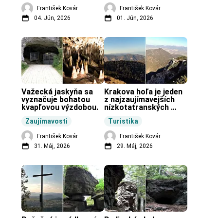
František Kovár
František Kovár
04. Jún, 2026
01. Jún, 2026
Važecká jaskyňa sa 
Krakova hoľa je jeden 
vyznačuje bohatou 
z najzaujímavejších 
kvapľovou výzdobou.
nízkotatranských 
končiarov.
Zaujímavosti
Turistika
František Kovár
František Kovár
31. Máj, 2026
29. Máj, 2026