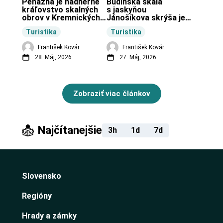
Peňažná je nádherné 
Budinská skala 
kráľovstvo skalných 
s jaskyňou 
obrov v Kremnických 
Jánošíkova skrýša je 
vrchoch.
turistická lokalita pri 
Turistika
Turistika
obci Budiná.
František Kovár
František Kovár
28. Máj, 2026
27. Máj, 2026
Zobraziť viac článkov
Najčítanejšie
3h
1d
7d
Slovensko
Regióny
Hrady a zámky