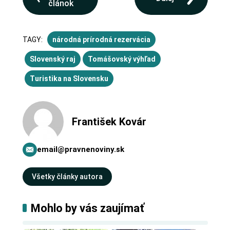
článok
TAGY:
národná prírodná rezervácia
Slovenský raj
Tomášovský výhľad
Turistika na Slovensku
František Kovár
email@pravnenoviny.sk
Všetky články autora
Mohlo by vás zaujímať