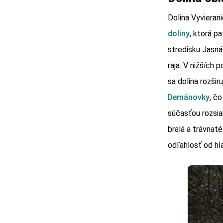
Dolina Vyvierani
doliny
, ktorá p
stredisku Jasná
raja. V nižších
sa dolina rozši
Demänovky
, č
súčasťou rozsi
bralá a trávnat
odľahlosť od hla