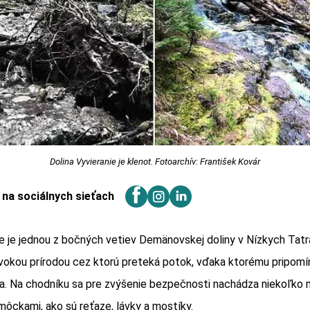
Dolina Vyvieranie je klenot. Fotoarchív: František Kovár
j na sociálnych sieťach
ie je jednou z bočných vetiev Demänovskej doliny v Nízkych Tat
vokou prírodou cez ktorú preteká potok, vďaka ktorému pripomín
a. Na chodníku sa pre zvýšenie bezpečnosti nachádza niekoľko 
ôckami, ako sú reťaze, lávky a mostíky.