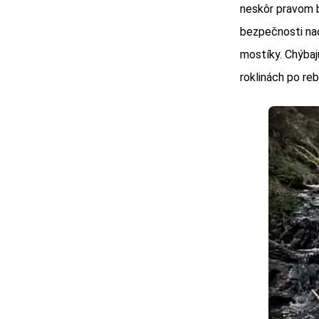
neskôr pravom b
bezpečnosti nac
mostíky. Chýbaj
roklinách po reb