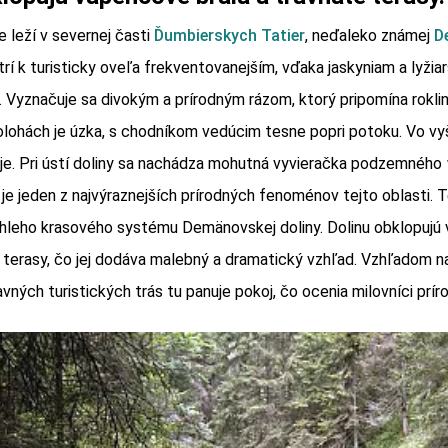
e leží v severnej časti
Ďumbierskych Tatier
, neďaleko známej
D
atrí k turisticky oveľa frekventovanejším, vďaka jaskyniam a lyži
. Vyznačuje sa divokým a prírodným rázom, ktorý pripomína rokl
 polohách je úzka, s chodníkom vedúcim tesne popri potoku. Vo vy
ruje. Pri ústí doliny sa nachádza mohutná vyvieračka podzemného
o je jeden z najvýraznejších prírodných fenoménov tejto oblasti. 
ahleho krasového systému Demänovskej doliny. Dolinu obklopujú
é terasy, čo jej dodáva malebný a dramatický vzhľad. Vzhľadom na
vných turistických trás tu panuje pokoj, čo ocenia milovníci príro