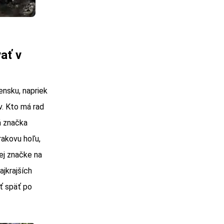
ať v
ensku, napriek
v. Kto má rad
á značka
rakovu hoľu,
ej značke na
ajkrajších
ť späť po