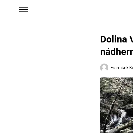
Dolina 
nádhern
František K
Regióny