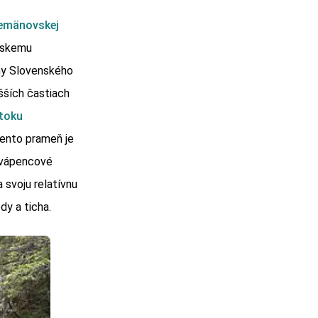
emänovskej
arskemu
iny Slovenského
šších častiach
toku
Tento prameň je
 vápencové
 svoju relatívnu
dy a ticha.