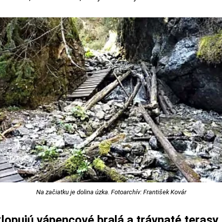
Na začiatku je dolina úzka. Fotoarchív: František Kovár
lopujú vápencové bralá a trávnaté terasy.