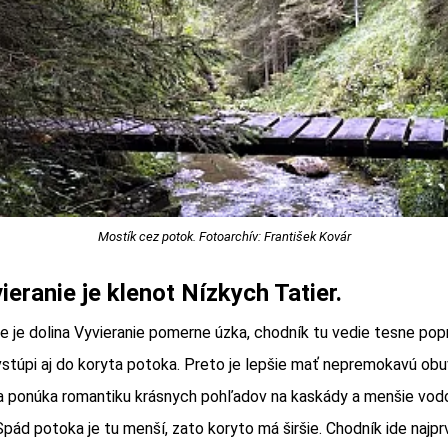
Mostík cez potok. Fotoarchív: František Kovár
ieranie je klenot Nízkych Tatier.
 je dolina Vyvieranie pomerne úzka, chodník tu vedie tesne popr
stúpi aj do koryta potoka. Preto je lepšie mať nepremokavú obu
e a ponúka romantiku krásnych pohľadov na kaskády a menšie vod
Spád potoka je tu menší, zato koryto má širšie. Chodník ide najpr