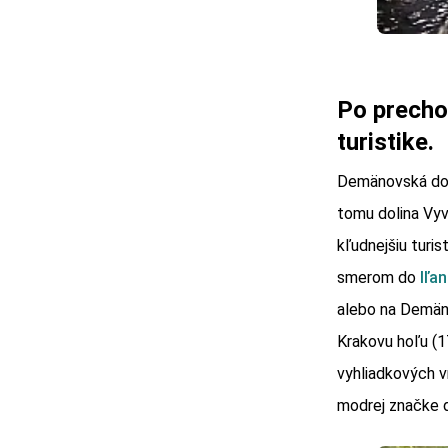
Po precho
turistike.
Demänovská doli
tomu dolina Vyv
kľudnejšiu turi
smerom do
Iľa
alebo na Demäno
Krakovu hoľu (
vyhliadkových v
modrej značke 