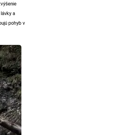
zvýšenie
lávky a
bujú pohyb v