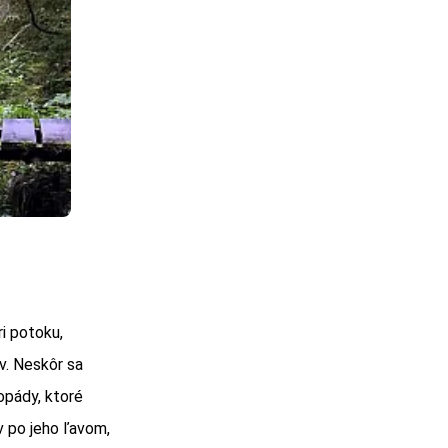
i potoku,
v. Neskôr sa
opády, ktoré
v po jeho ľavom,