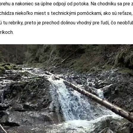
rehu a nakoniec sa úplne odpojí od potoka. Na chodníku sa pre 
hádza niekoľko miest s technickými pomôckami, ako sú reťaze, 
ú tu rebríky, preto je prechod dolinou vhodný pre ľudí, čo neobľu
ríkoch.