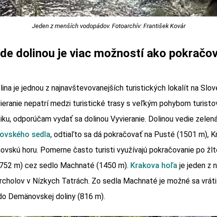
Jeden z menších vodopádov. Fotoarchív: František Kovár
de dolinou je viac možností ako pokračov
na je jednou z najnavštevovanejších turistických lokalít na Slov
ieranie nepatrí medzi turistické trasy s veľkým pohybom turisto
stiku, odporúčam vydať sa dolinou Vyvieranie. Dolinou vedie zelen
novského sedla
, odtiaľto sa dá pokračovať na Pusté (1501 m), K
vskú horu. Pomerne často turisti využívajú pokračovanie po žlt
1752 m) cez sedlo Machnaté (1450 m).
Krakova hoľa
je jeden z n
rcholov v Nízkych Tatrách. Zo sedla Machnaté je možné sa vráti
do Demänovskej doliny (816 m).