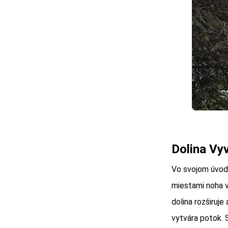
Dolina Vyv
Vo svojom úvode
miestami noha v
dolina rozširuj
vytvára potok. 