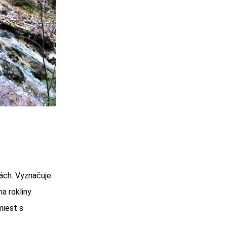
rách. Vyznačuje
a rokliny
miest s