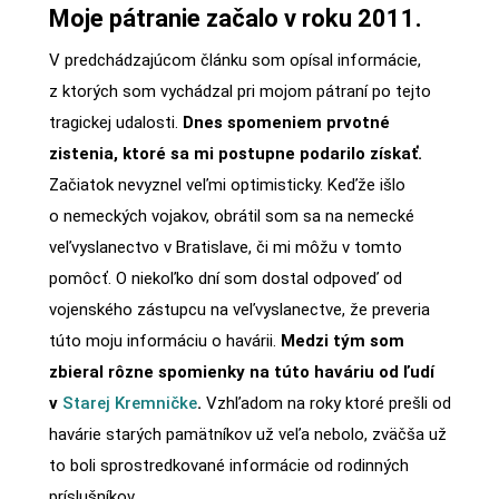
Moje pátranie začalo v roku 2011.
V predchádzajúcom článku som opísal informácie,
z ktorých som vychádzal pri mojom pátraní po tejto
tragickej udalosti.
Dnes spomeniem prvotné
zistenia, ktoré sa mi postupne podarilo získať.
Začiatok nevyznel veľmi optimisticky. Keďže išlo
o nemeckých vojakov, obrátil som sa na nemecké
veľvyslanectvo v Bratislave, či mi môžu v tomto
pomôcť. O niekoľko dní som dostal odpoveď od
vojenského zástupcu na veľvyslanectve, že preveria
túto moju informáciu o havárii.
Medzi tým som
zbieral rôzne spomienky na túto haváriu od ľudí
v
Starej Kremničke
.
Vzhľadom na roky ktoré prešli od
havárie starých pamätníkov už veľa nebolo, zväčša už
to boli sprostredkované informácie od rodinných
príslušníkov.