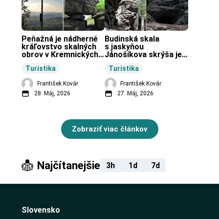
Peňažná je nádherné 
Budinská skala 
kráľovstvo skalných 
s jaskyňou 
obrov v Kremnických 
Jánošíkova skrýša je 
vrchoch.
turistická lokalita pri 
Turistika
Turistika
obci Budiná.
František Kovár
František Kovár
28. Máj, 2026
27. Máj, 2026
Zobraziť viac článkov
Najčítanejšie
3h
1d
7d
Slovensko