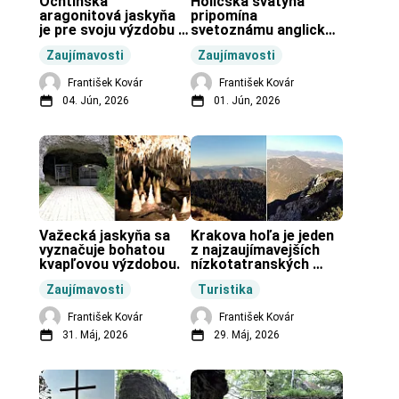
Ochtinská 
Holíčska svätyňa 
aragonitová jaskyňa 
pripomína 
je pre svoju výzdobu 
svetoznámu anglickú 
unikátnou jaskyňou 
pravekú stavbu.
Zaujímavosti
Zaujímavosti
vo svete.
František Kovár
František Kovár
04. Jún, 2026
01. Jún, 2026
Važecká jaskyňa sa 
Krakova hoľa je jeden 
vyznačuje bohatou 
z najzaujímavejších 
kvapľovou výzdobou.
nízkotatranských 
končiarov.
Zaujímavosti
Turistika
František Kovár
František Kovár
31. Máj, 2026
29. Máj, 2026