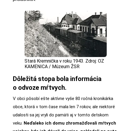
Stará Kremnička v roku 1943. Zdroj: OZ
KAMENICA / Múzeum ŽSR
Dôležitá stopa bola informácia
o odvoze mŕtvych.
V obci pôsobí ešte aktívne vyše 80 ročná kronikárka
obce, ktorá v tom čase mala len 7 rokov, ale niektoré
udalosti sa jej vryli do pamäti aj v tomto detskom
veku.
Neďaleko ich domu zhromažďovali mŕtvych