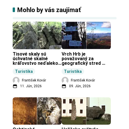
Mohlo by vás zaujímať
Tisové skaly sú 
Vrch Hrb je 
úchvatné skalné 
považovaný za 
kráľovstvo neďaleko 
geografický stred 
Zochovej chaty.
Slovenska.
Turistika
Turistika
František Kovár
František Kovár
11. Jún, 2026
09. Jún, 2026