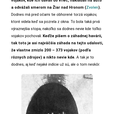
vojakov, kde ich dávali do vriec, nakladali na auto
a odvážali smerom na Žiar nad Hronom (
Zvolen
).
Dodnes má pred očami tie obhorené torzá vojakov,
ktoré videla keď sa pozrela z okna. To bola taká prvá
výraznejšia stopa, nakoľko sa dodnes nevie kde toľko
vojakov pochovali.
Keďže píšem o záhadnej havárii,
tak toto je asi najväčšia záhada na tejto udalosti,
že vlastne zmizlo 200 – 373 vojakov (podľa
rôznych zdrojov) a nikto nevie kde.
A tak je to
dodnes, aj keď nejaké indície už sú, ale o tom neskôr.