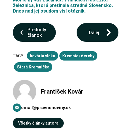
železnica, ktorá pretínala stredné Slovensko.
Dnes nad jej osudom visí otáznik.
Predošlý
Ďalej
článok
TAGY:
havária vlaku
Kremnické vrchy
Stará Kremnička
František Kovár
email@pravnenoviny.sk
Všetky články autora