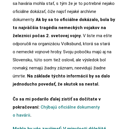
sa havária mohla stať, s tým že je to potrebné nejako
oficiálne dokázať, čiže najsť nejaké archívne
dokumenty.
Ak by sa to oficiálne dokázalo, bola by
to najväčšia tragédia nemeckých vojakov na
železnici počas 2. svetovej vojny.
V liste ma ešte
odporučili na organizáciu Volksbund, ktorá sa stará
o nemecké vojnové hroby. Svoju pobočku majú aj na
Slovensku, túto som tiež oslovil, ale výsledok bol
rovnaký, nemajú žiadny záznam, neevidujú žiadne
úmrtie.
Na základe týchto informácií by sa dalo
jednoducho povedať, že skutok sa nestal.
Čo sa mi podarilo ďalej zistiť sa dočítate v
pokračovaní:
Chýbajú oficiálne dokumenty
o havárii
.
Mohlo by vás zaujímať: V minulosti dôležitá