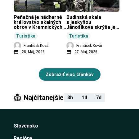
Peňažná je nádherné 
Budinská skala 
kráľovstvo skalných 
s jaskyňou 
obrov v Kremnických 
Jánošíkova skrýša je 
vrchoch.
turistická lokalita pri 
Turistika
Turistika
obci Budiná.
František Kovár
František Kovár
28. Máj, 2026
27. Máj, 2026
Zobraziť viac článkov
Najčítanejšie
3h
1d
7d
Slovensko
Regióny