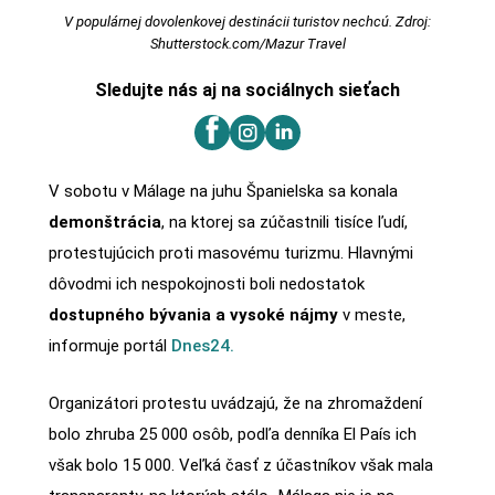
V populárnej dovolenkovej destinácii turistov nechcú. Zdroj:
Shutterstock.com/Mazur Travel
Sledujte nás aj na sociálnych sieťach
V sobotu v Málage na juhu Španielska sa konala
demonštrácia
, na ktorej sa zúčastnili tisíce ľudí,
protestujúcich proti masovému turizmu. Hlavnými
dôvodmi ich nespokojnosti boli nedostatok
dostupného bývania a vysoké nájmy
v meste,
informuje portál
Dnes24.
Organizátori protestu uvádzajú, že na zhromaždení
bolo zhruba 25 000 osôb, podľa denníka El País ich
však bolo 15 000. Veľká časť z účastníkov však mala