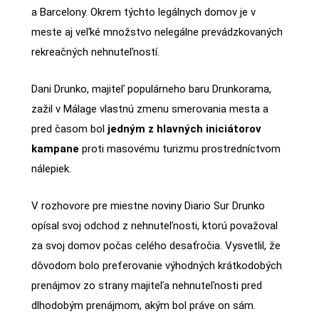
a Barcelony. Okrem týchto legálnych domov je v
meste aj veľké množstvo nelegálne prevádzkovaných
rekreačných nehnuteľností.
Dani Drunko, majiteľ populárneho baru Drunkorama,
zažil v Málage vlastnú zmenu smerovania mesta a
pred časom bol
jedným z hlavných iniciátorov
kampane
proti masovému turizmu prostredníctvom
nálepiek.
V rozhovore pre miestne noviny Diario Sur Drunko
opísal svoj odchod z nehnuteľnosti, ktorú považoval
za svoj domov počas celého desaťročia. Vysvetlil, že
dôvodom bolo preferovanie výhodných krátkodobých
prenájmov zo strany majiteľa nehnuteľnosti pred
dlhodobým prenájmom, akým bol práve on sám.