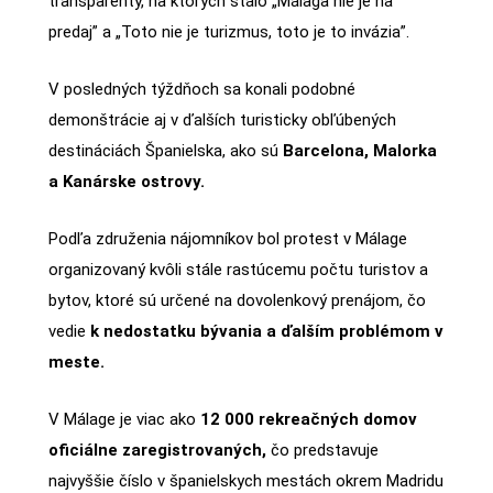
transparenty, na ktorých stálo „Málaga nie je na
predaj” a „Toto nie je turizmus, toto je to invázia”.
V posledných týždňoch sa konali podobné
demonštrácie aj v ďalších turisticky obľúbených
destináciách Španielska, ako sú
Barcelona, Malorka
a Kanárske ostrovy.
Podľa združenia nájomníkov bol protest v Málage
organizovaný kvôli stále rastúcemu počtu turistov a
bytov, ktoré sú určené na dovolenkový prenájom, čo
vedie
k nedostatku bývania a ďalším problémom v
meste.
V Málage je viac ako
12 000 rekreačných domov
oficiálne zaregistrovaných,
čo predstavuje
najvyššie číslo v španielskych mestách okrem Madridu