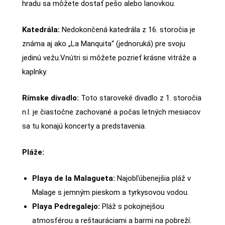
hradu sa môžete dostať pešo alebo lanovkou.
Katedrála:
Nedokončená katedrála z 16. storočia je
známa aj ako „La Manquita“ (jednoruká) pre svoju
jedinú vežu.Vnútri si môžete pozrieť krásne vitráže a
kaplnky.
Rímske divadlo:
Toto staroveké divadlo z 1. storočia
n.l. je čiastočne zachované a počas letných mesiacov
sa tu konajú koncerty a predstavenia.
Pláže:
Playa de la Malagueta:
Najobľúbenejšia pláž v
Malage s jemným pieskom a tyrkysovou vodou.
Playa Pedregalejo:
Pláž s pokojnejšou
atmosférou a reštauráciami a barmi na pobreží.