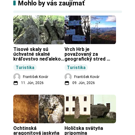
Mohlo by vás zaujímať
Tisové skaly sú 
Vrch Hrb je 
úchvatné skalné 
považovaný za 
kráľovstvo neďaleko 
geografický stred 
Zochovej chaty.
Slovenska.
Turistika
Turistika
František Kovár
František Kovár
11. Jún, 2026
09. Jún, 2026
Ochtinská 
Holíčska svätyňa 
aragonitová jaskyňa 
pripomína 