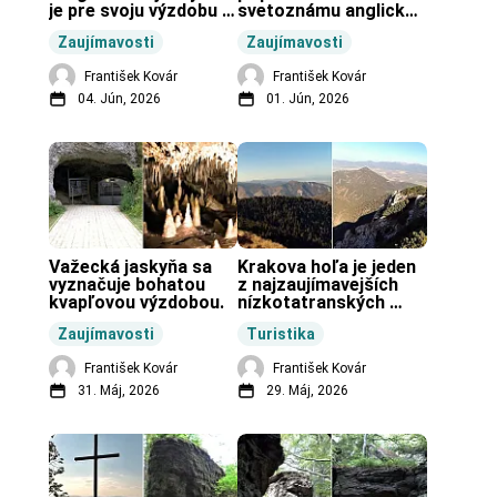
je pre svoju výzdobu 
svetoznámu anglickú 
unikátnou jaskyňou 
pravekú stavbu.
Zaujímavosti
Zaujímavosti
vo svete.
František Kovár
František Kovár
04. Jún, 2026
01. Jún, 2026
Važecká jaskyňa sa 
Krakova hoľa je jeden 
vyznačuje bohatou 
z najzaujímavejších 
kvapľovou výzdobou.
nízkotatranských 
končiarov.
Zaujímavosti
Turistika
František Kovár
František Kovár
31. Máj, 2026
29. Máj, 2026