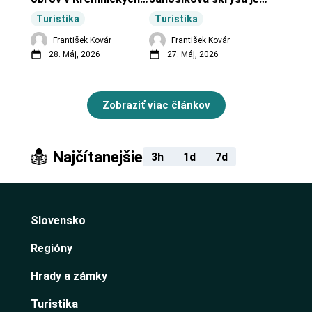
vrchoch.
turistická lokalita pri 
Turistika
Turistika
obci Budiná.
František Kovár
František Kovár
28. Máj, 2026
27. Máj, 2026
Zobraziť viac článkov
Najčítanejšie
3h
1d
7d
Slovensko
Regióny
Hrady a zámky
Turistika