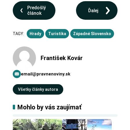
Predošlý
Ďalej
článok
TAGY:
Hrady
Turistika
Západné Slovensko
František Kovár
email@pravnenoviny.sk
Všetky články autora
Mohlo by vás zaujímať