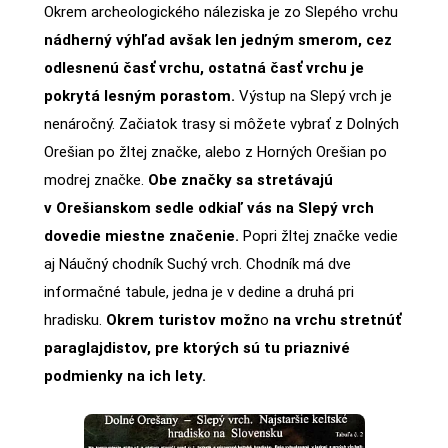
Okrem archeologického náleziska je zo Slepého vrchu
nádherný výhľad avšak len jedným smerom, cez
odlesnenú časť vrchu, ostatná časť vrchu je
pokrytá lesným porastom.
Výstup na Slepý vrch je
nenáročný. Začiatok trasy si môžete vybrať z Dolných
Orešian po žltej značke, alebo z Horných Orešian po
modrej značke.
Obe značky sa stretávajú
v Orešianskom sedle odkiaľ vás na Slepý vrch
dovedie miestne značenie.
Popri žltej značke vedie
aj Náučný chodník Suchý vrch. Chodník má dve
informačné tabule, jedna je v dedine a druhá pri
hradisku.
Okrem turistov možn
o
na vrchu stretnúť
paraglajdistov, pre ktorých sú tu priaznivé
podmienky na ich lety.