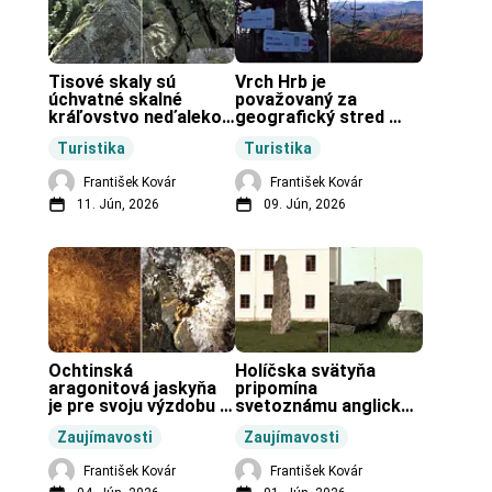
Tisové skaly sú 
Vrch Hrb je 
úchvatné skalné 
považovaný za 
kráľovstvo neďaleko 
geografický stred 
Zochovej chaty.
Slovenska.
Turistika
Turistika
František Kovár
František Kovár
11. Jún, 2026
09. Jún, 2026
Ochtinská 
Holíčska svätyňa 
aragonitová jaskyňa 
pripomína 
je pre svoju výzdobu 
svetoznámu anglickú 
unikátnou jaskyňou 
pravekú stavbu.
Zaujímavosti
Zaujímavosti
vo svete.
František Kovár
František Kovár