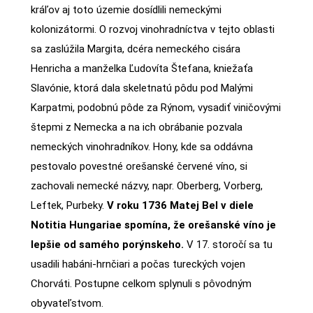
kráľov aj toto územie dosídlili nemeckými
kolonizátormi. O rozvoj vinohradníctva v tejto oblasti
sa zaslúžila Margita, dcéra nemeckého cisára
Henricha a manželka Ľudovíta Štefana, kniežaťa
Slavónie, ktorá dala skeletnatú pôdu pod Malými
Karpatmi, podobnú pôde za Rýnom, vysadiť viničovými
štepmi z Nemecka a na ich obrábanie pozvala
nemeckých vinohradníkov. Hony, kde sa oddávna
pestovalo povestné orešanské červené víno, si
zachovali nemecké názvy, napr. Oberberg, Vorberg,
Leftek, Purbeky.
V roku 1736 Matej Bel v diele
Notitia Hungariae spomína, že orešanské víno je
lepšie od samého porýnskeho.
V 17. storočí sa tu
usadili habáni-hrnčiari a počas tureckých vojen
Chorváti. Postupne celkom splynuli s pôvodným
obyvateľstvom.