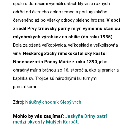
spolu s domácimi vysadili ušľachtilý vinič rôznych
odrôd od čierneho dolnozemca a portugalského
červeného až po všetky odrody bieleho hrozna.
V obci
zriadil Prvý trnavský parný mlyn výmennú stanicu
mlynárskych výrobkov
n
a obilie (do roku 1935).
Bola založená veľkopivnica, veľkosklad a veľkolisovňa
vína.
Neskorogotický rímskokatolícky kostol
Nanebovzatia Panny Márie z roku 1390
, jeho
ohradný múr s bránou zo 16. storočia, ako aj pranier a
kaplnka sv. Trojice sú národnými kultúrnymi
pamiatkami.
Zdroj:
Náučný chodník Slepý vrch
Mohlo by vás zaujímať:
Jaskyňa Driny patrí
medzi skvosty Malých Karpát.