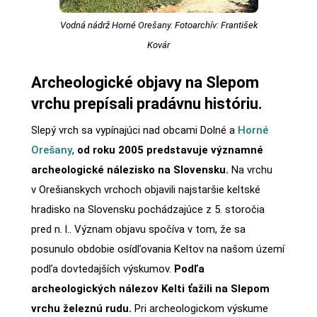
Vodná nádrž Horné Orešany. Fotoarchív: František
Kovár
Archeologické objavy na Slepom
vrchu prepísali pradávnu históriu.
Slepý vrch sa vypínajúci nad obcami Dolné a
Horné
Orešany
,
od roku 2005 predstavuje významné
archeologické nálezisko na Slovensku.
Na vrchu
v Orešianskych vrchoch objavili najstaršie keltské
hradisko na Slovensku pochádzajúce z 5. storočia
pred n. l.. Význam objavu spočíva v tom, že sa
posunulo obdobie osídľovania Keltov na našom území
podľa dovtedajších výskumov.
Podľa
archeologických nálezov Kelti ťažili na Slepom
vrchu železnú rudu.
Pri archeologickom výskume