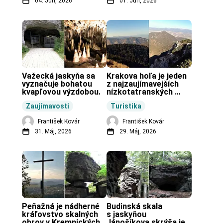
04. Jún, 2026
01. Jún, 2026
Važecká jaskyňa sa 
Krakova hoľa je jeden 
vyznačuje bohatou 
z najzaujímavejších 
kvapľovou výzdobou.
nízkotatranských 
končiarov.
Zaujímavosti
Turistika
František Kovár
František Kovár
31. Máj, 2026
29. Máj, 2026
Peňažná je nádherné 
Budinská skala 
kráľovstvo skalných 
s jaskyňou 
obrov v Kremnických 
Jánošíkova skrýša je 