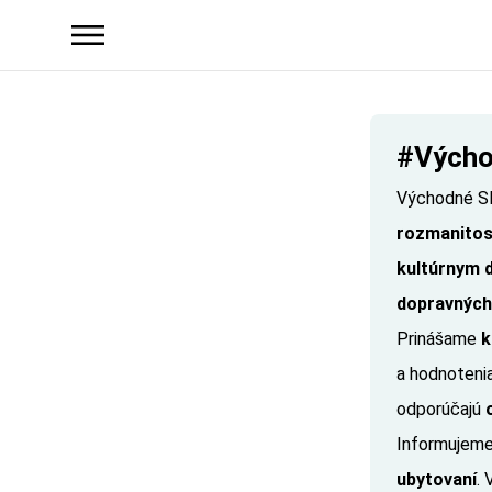
#Výcho
Východné S
rozmanito
kultúrnym 
dopravných
Prinášame
k
a hodnoteni
odporúčajú
Informujeme
ubytovaní
.