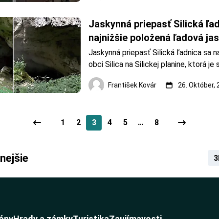
röntgenovým prístrojom pracoval Prof
Vojtech Alexander, prvý 
Jaskynná priepasť Silická ľadn
najnižšie položená ľadová jas
v Európe.
Jaskynná priepasť Silická ľadnica sa na
obci Silica na Silickej planine, ktorá je
Národného parku Slovenský kras. Ako 
František Kovár
26. Október,
podzemného bohatstva Slovenského k
zapísaná do zoznamu svetového dedi
Rozdiel teploty vzduchu v priep
1
2
3
4
5
…
8
nejšie
3
óny
Hrady a zámky
Turistika
Zaujímavosti