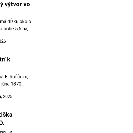
ý výtvor vo 
 má dĺžku okolo 
loche 5,5 ha, 
obce Jarabina. 
2026
 Fotoarchív: 
voril potok 
í k 
 E. Ruffínim, 
júna 1870. 
871. Otvor do 
, 2025
námy od 
 v roku 1887 
iška 
O.
si je 