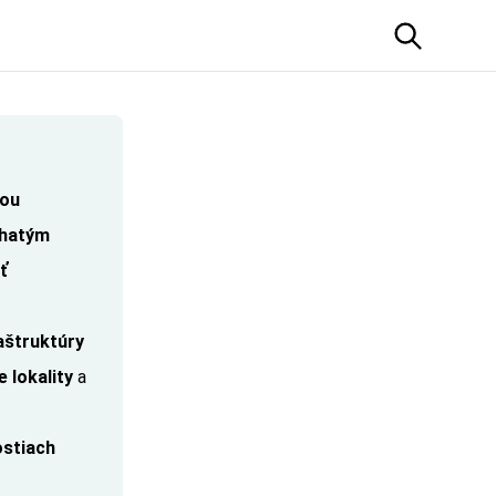
ou
hatým
ť
raštruktúry
 lokality
a
stiach