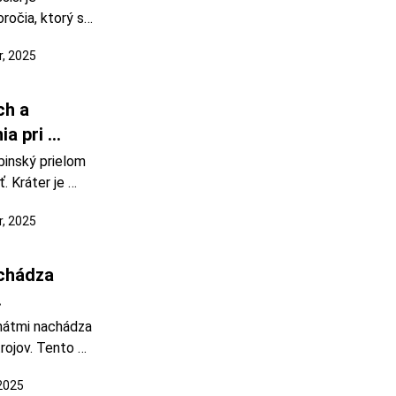
ročia, ktorý sa 
jov. Je to 
, 2025
tol na 
Assisi v roku 
h a 
a pri 
h.
inský prielom 
. Kráter je 
sku. 
, 2025
torý sa 
j ča
hádza 
.
átmi nachádza 
rojov. Tento 
ý náhodne na 
 2025
bote. S 