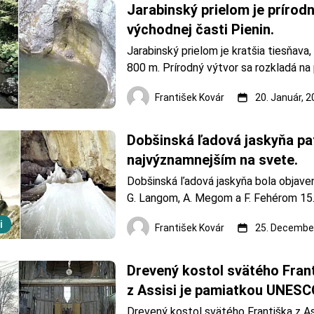
nieko
Jarabinský prielom je prírodn
východnej časti Pienin.
Jarabinský prielom je kratšia tiesňava,
800 m. Prírodný výtvor sa rozkladá na p
vo východnej časti Pienin, severne od 
František Kovár
20. Január, 
Potok Malý Lipník sa zarezáva do skál.
František Kovár Jarabinský prielom vyt
Mal&ya
Dobšinská ľadová jaskyňa patr
najvýznamnejším na svete.
Dobšinská ľadová jaskyňa bola objavená
G. Langom, A. Megom a F. Fehérom 15. 
Jaskyňa bola sprístupnená už v roku 1
i
František Kovár
25. December
jaskyne, s názvom Ľadová diera, bol z
nepamäti. Dobšinská ľadová jaskyňa sa
stala prv
Drevený kostol svätého Frant
z Assisi je pamiatkou UNESC
Drevený kostol svätého Františka z Assi