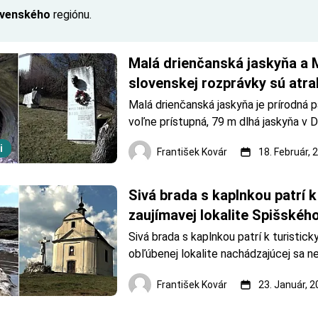
ovenského
regiónu.
Malá drienčanská jaskyňa a 
slovenskej rozprávky sú atrak
obce Drienčany.
Malá drienčanská jaskyňa je prírodná p
voľne prístupná, 79 m dlhá jaskyňa v 
krase neďaleko obce Drienčany. V roko
i
František Kovár
18. Február, 
1885 v Drienčanoch prežil svoje najplo
obdobie rozprávkar a evanjelický farár
Dobšinský. Spom
Sivá brada s kaplnkou patrí k 
zaujímavej lokalite Spišskéh
Sivá brada s kaplnkou patrí k turisticky
obľúbenej lokalite nachádzajúcej sa n
Spišského Podhradia. Jedná sa o trave
František Kovár
23. Január, 
ktorá má výšku od úpätia až po vrchol 
metrov. V minulosti tu bol gejzír, ktorý