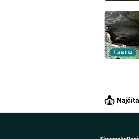
Turistika
Najčíta
Slovensko
Regi