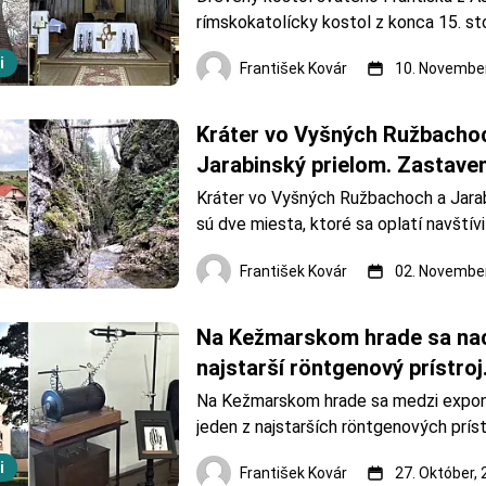
rímskokatolícky kostol z konca 15. sto
nachádza v obci Hervartov, okres Barde
i
František Kovár
10. November
najstarší a najzachovalejší drevený kos
Slovensku. Kostol svätého Františka z 
2008 zapísali do Zoznamu svetov&ea
Kráter vo Vyšných Ružbachoc
Jarabinský prielom. Zastaveni
dvoch turistických atrakciác
Kráter vo Vyšných Ružbachoch a Jarab
sú dve miesta, ktoré sa oplatí navštíviť
najväčšie travertínové jazero na Sloven
František Kovár
02. November
Jarabinský prielom je prírodný výtvor, k
rozkladá na ploche 5,5 ha vo východne
Na Kežmarskom hrade sa nac
najstarší röntgenový prístroj
Na Kežmarskom hrade sa medzi expon
jeden z najstarších röntgenových príst
vzácny röntgenový prístroj bol nájden
i
František Kovár
27. Október,
povale jedného z domov v Spišskej So