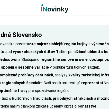
dné Slovensko
lovensko predstavuje
najrozsiahlejší región
krajiny s
výnimočn
sťou
od
vysokohorských štítov Tatier
po
nížinné oblasti
s
bo
dedičstvom
. Sledujeme
regionálne cenové úrovne
,
dostupnos
 spojení
a
sezónne variácie
v ponuke turistických služieb.
omplexné prehľady destinácií
, analýzy
kvality turistickej inf
a
regionálnych špecialít
. Naši redaktori testujú
reprezentatívne
optimálne trasy
pre spoznávanie regiónu.
 tiež o
kultúrnych tradíciách
,
prírodných atrakciách
a
možno
 Vďaka našim článkom získate ucelený obraz o
bohatstve