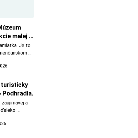
Múzeum 
cie malej 
amiatka. Je to 
Drienčanskom 
ch 1861 - 
2026
dnejšie 
 Pavol Emanuel 
turisticky 
o Podhradia.
 zaujímavej a 
eďaleko 
rtínovú kopu, 
2026
zhruba 25 
 dosahoval 