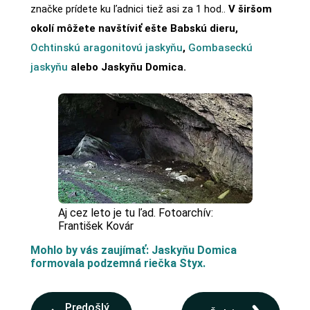
značke prídete ku ľadnici tiež asi za 1 hod..
V širšom
okolí môžete navštíviť ešte Babskú dieru,
Ochtinskú aragonitovú jaskyňu
,
Gombaseckú
jaskyňu
alebo Jaskyňu Domica.
Aj cez leto je tu ľad. Fotoarchív:
František Kovár
Mohlo by vás zaujímať: Jaskyňu Domica
formovala podzemná riečka Styx.
Predošlý