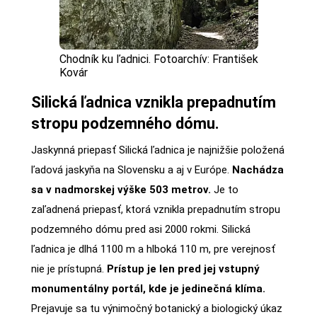
Chodník ku ľadnici. Fotoarchív: František
Kovár
Silická ľadnica vznikla prepadnutím
stropu podzemného dómu.
Jaskynná priepasť Silická ľadnica je najnižšie položená
ľadová jaskyňa na Slovensku a aj v Európe.
Nachádza
sa v nadmorskej výške 503 metrov.
Je to
zaľadnená priepasť, ktorá vznikla prepadnutím stropu
podzemného dómu pred asi 2000 rokmi. Silická
ľadnica je dlhá 1100 m a hlboká 110 m, pre verejnosť
nie je prístupná.
Prístup je len pred jej vstupný
monumentálny portál, kde je jedinečná klíma.
Prejavuje sa tu výnimočný botanický a biologický úkaz