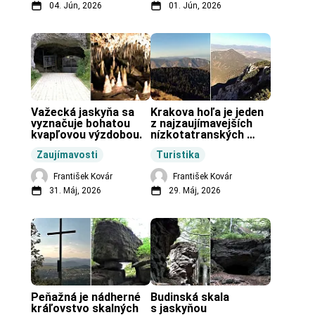
04. Jún, 2026
01. Jún, 2026
Važecká jaskyňa sa 
Krakova hoľa je jeden 
vyznačuje bohatou 
z najzaujímavejších 
kvapľovou výzdobou.
nízkotatranských 
končiarov.
Zaujímavosti
Turistika
František Kovár
František Kovár
31. Máj, 2026
29. Máj, 2026
Peňažná je nádherné 
Budinská skala 
kráľovstvo skalných 
s jaskyňou 