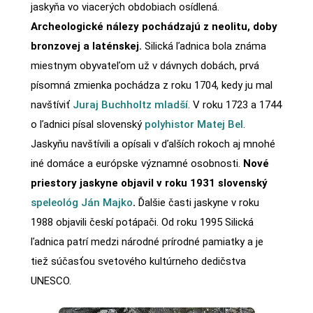
jaskyňa vo viacerých obdobiach osídlená.
Archeologické nálezy pochádzajú z neolitu, doby
bronzovej a laténskej.
Silická ľadnica bola známa
miestnym obyvateľom už v dávnych dobách, prvá
písomná zmienka pochádza z roku 1704, kedy ju mal
navštíviť
Juraj Buchholtz mladší
. V roku 1723 a 1744
o ľadnici písal slovenský
polyhistor Matej Bel
.
Jaskyňu navštívili a opísali v ďalších rokoch aj mnohé
iné domáce a európske významné osobnosti.
Nové
priestory jaskyne objavil v roku 1931 slovenský
speleológ Ján Majko
.
Ďalšie časti jaskyne v roku
1988 objavili českí potápači. Od roku 1995 Silická
ľadnica patrí medzi národné prírodné pamiatky a je
tiež súčasťou svetového kultúrneho dedičstva
UNESCO.