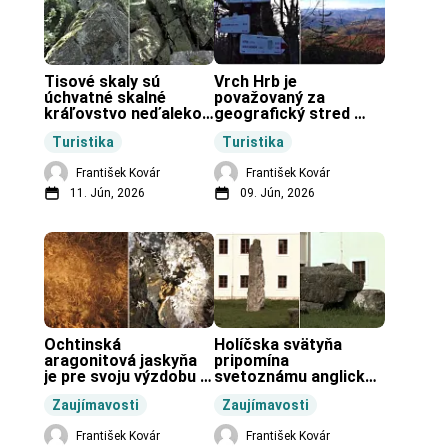
Tisové skaly sú 
Vrch Hrb je 
úchvatné skalné 
považovaný za 
kráľovstvo neďaleko 
geografický stred 
Zochovej chaty.
Slovenska.
Turistika
Turistika
František Kovár
František Kovár
11. Jún, 2026
09. Jún, 2026
Ochtinská 
Holíčska svätyňa 
aragonitová jaskyňa 
pripomína 
je pre svoju výzdobu 
svetoznámu anglickú 
unikátnou jaskyňou 
pravekú stavbu.
Zaujímavosti
Zaujímavosti
vo svete.
František Kovár
František Kovár