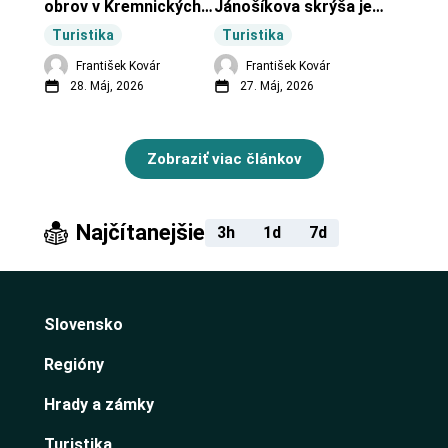
obrov v Kremnických 
Jánošíkova skrýša je 
vrchoch.
turistická lokalita pri 
Turistika
Turistika
obci Budiná.
František Kovár
František Kovár
28. Máj, 2026
27. Máj, 2026
Zobraziť viac článkov
Najčítanejšie
3h
1d
7d
Slovensko
Regióny
Hrady a zámky
Turistika