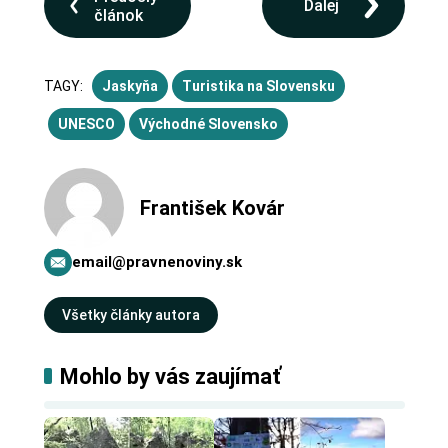
Ďalej
článok
TAGY:
Jaskyňa
Turistika na Slovensku
UNESCO
Východné Slovensko
František Kovár
email@pravnenoviny.sk
Všetky články autora
Mohlo by vás zaujímať