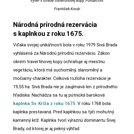
Výver v strede travertínovej kopy. Fotoarchív:
František Kovár
Národná prírodná rezervácia
s kaplnkou z roku 1675.
Vďaka svojej unikátnosti bola v roku 1979 Sivá Brada
vyhlásená za Národnú prírodnú rezerváciu. Zákon
okrem travertínovej kopy ochraňuje aj miestnu
vegetáciu, ktorá má suchomilný, slanomilný a
močiarny charakter. Celková rozloha rezervácie je
19,55 ha. Sivá Brada nie je zaujímavá len z prírodného
hľadiska. Nachádza sa tu aj pútnická baroková
kaplnka Sv. Kríža z roku 1675
. V roku 1768 bola
kaplnka prestavaná. Pred kaplnkou sa týči mohutný
kamenný kríž. Kaplnka tvorí výraznú dominantu Sivej
Brady, od ktorej je aj pekný výhľad.