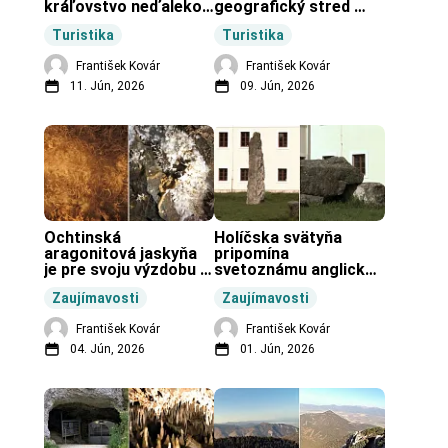
kráľovstvo neďaleko 
geografický stred 
Zochovej chaty.
Slovenska.
Turistika
Turistika
František Kovár
František Kovár
11. Jún, 2026
09. Jún, 2026
Ochtinská 
Holíčska svätyňa 
aragonitová jaskyňa 
pripomína 
je pre svoju výzdobu 
svetoznámu anglickú 
unikátnou jaskyňou 
pravekú stavbu.
Zaujímavosti
Zaujímavosti
vo svete.
František Kovár
František Kovár
04. Jún, 2026
01. Jún, 2026