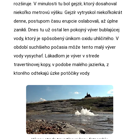
rozširuje. V minulosti tu bol gejzír, ktorý dosahoval
niekoľko metrovú výšku. Gejzír vytryskol niekoľkokrát
denne, postupom času erupcie oslabovali, až úplne
zanikli. Dnes tu už ostal len pokojný výver bublajúcej
vody, ktorý je spôsobený únikom oxidu uhličitého. V
období suchšieho počasia môže tento malý výver
vody vysychať. Lákadlom je výver v strede
travertínovej kopy, v podobe malého jazierka, z
ktorého odtekajú úzke potôčiky vody.