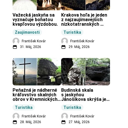
Važecká jaskyňa sa 
Krakova hoľa je jeden 
vyznačuje bohatou 
z najzaujímavejších 
kvapľovou výzdobou.
nízkotatranských 
končiarov.
Zaujímavosti
Turistika
František Kovár
František Kovár
31. Máj, 2026
29. Máj, 2026
Peňažná je nádherné 
Budinská skala 
kráľovstvo skalných 
s jaskyňou 
obrov v Kremnických 
Jánošíkova skrýša je 
vrchoch.
turistická lokalita pri 
Turistika
Turistika
obci Budiná.
František Kovár
František Kovár
28. Máj, 2026
27. Máj, 2026