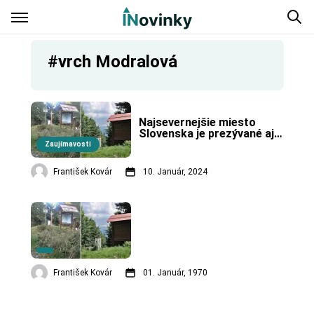
#vrch Modralová
Najsevernejšie miesto 
Slovenska je prezývané aj 
ako Slovenský severný pól.
Zaujímavosti
František Kovár
10. Január, 2024
František Kovár
01. Január, 1970