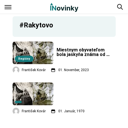
#Rakytovo
Miestnym obyvateľom 
bola jaskyňa známa od 
nepamäti, volali ju Izbica.
Regióny
František Kovár
01. November, 2023
František Kovár
01. Január, 1970