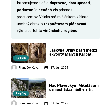
Informujeme tiež o
dopravnej dostupnosti
,
parkovaní
a
cenách vín
priamo u
producentov. Vďaka našim článkom získate
ucelený obraz o
rozpočtovom plánovaní
výletu do tohto
vinárskeho regiónu
.
Jaskyňa Driny patrí medzi 
skvosty Malých Karpát.
Regióny
František Kovár
17. Júl, 2025
Nad Plaveckým Mikulášom 
sa nachádza nádherná 
prírodná rezervácia 
Regióny
Kršlenica.
František Kovár
03. Júl, 2025