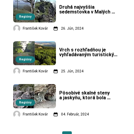
Druhá najvyššia 
sedemstovka v Malých 
Karpatoch.
Regióny
František Kovár
26. Jún, 2024
Vrch s rozhľadňou je 
vyhľadávaným turistickým 
cieľom v Malých 
Regióny
Karpatoch.
František Kovár
25. Jún, 2024
Pôsobivé skalné steny 
a jaskyňu, ktorá bola 
pravdepodobne aj rituálne 
Regióny
obetisko je možné nájsť na 
Zahorí.
František Kovár
04. Február, 2024