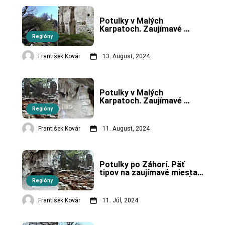
Potulky v Malých 
Karpatoch. Zaujímavé 
miesta, ktoré sa oplatí 
Regióny
navštíviť (2. časť)
František Kovár
13. August, 2024
Potulky v Malých 
Karpatoch. Zaujímavé 
miesta, ktoré sa oplatí 
Regióny
navštíviť (1. časť)
František Kovár
11. August, 2024
Potulky po Záhorí. Päť 
tipov na zaujímavé miesta, 
ktoré sa oplatí navštíviť.
Regióny
František Kovár
11. Júl, 2024