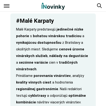
#Malé Karpaty
Malé Karpaty predstavujú
jedinečné nízke
pohorie
s
bohatou vinárskou tradíciou
a
vynikajúcou dostupnosťou
z Bratislavy a
okolitých miest. Sledujeme
cenové úrovne
vinárskych služieb
,
náklady na degustácie
a
sezónne variácie
cien v
tradičných
vinárstvach
.
Prinášame
porovnania vinárstiev
, analýzy
kvality vínnych ciest
a hodnotenia
regionálnej gastronómie
. Naši redaktori
testujú
cyklotrasy
a odporúčajú
optimálne
kombinácie
návštev viacerých vinárstiev.