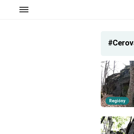
#Cerov
Regióny