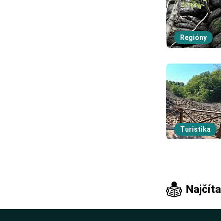
Regióny
Turistika
Najčíta