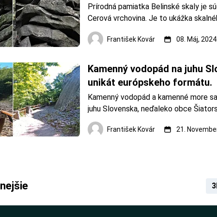
Prírodná pamiatka Belinské skaly je 
Cerová vrchovina. Je to ukážka skalné
počiatočnom štádiu vývoja, vytvoreného
František Kovár
08. Máj, 2024
lávového prúdu zvetrávaním bazaltu. Be
Fotoarchív: František Kovár Belinsk&
Kamenný vodopád na juhu Slo
unikát európskeho formátu.
Kamenný vodopád a kamenné more sa 
juhu Slovenska, neďaleko obce Šiators
V tesnej blízkosti sa nachádza aj zrúca
František Kovár
21. November
Šomoška. Kamenný vodopád Šomoška. 
František Kovár Sopečný unikát je sú
nejšie
3