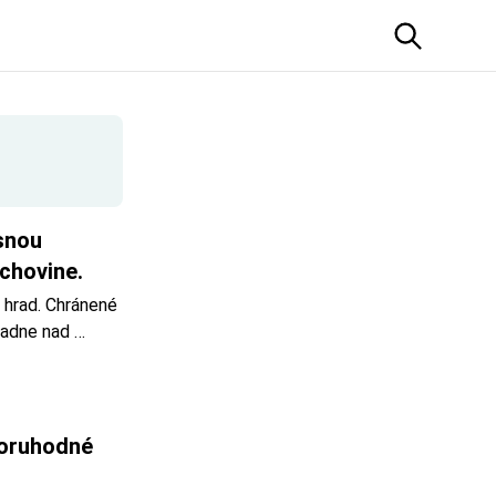
snou 
rchovine.
hrad. Chránené 
adne nad 
 oblasti 
vej plošiny 
oruhodné 