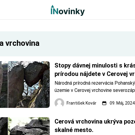
a vrchovina
Stopy dávnej minulosti s krá
prírodou nájdete v Cerovej v
Národná prírodná rezervácia Pohanský 
územie v Cerovej vrchovine severozáp
Starou Baštou vyhlásené v roku 1958 v
František Kovár
09. Máj, 2024
horných častí strmých svahov a vrcholo
vrchu Pohanský hrad na ochranu tejto 
najzachovalejšej a najtypickej&s
Cerová vrchovina ukrýva poz
skalné mesto.