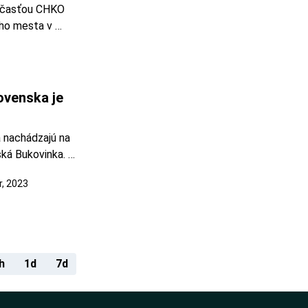
súčasťou CHKO 
ho mesta v 
 na okraji 
linské skaly. 
venska je 
nachádzajú na 
ká Bukovinka. 
nina hradu 
, 2023
Foto: 
časťou N
h
1d
7d