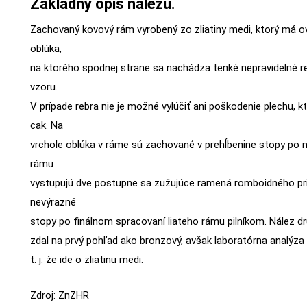
Základný opis nálezu.
Zachovaný kovový rám vyrobený zo zliatiny medi, ktorý má o
oblúka,
na ktorého spodnej strane sa nachádza tenké nepravidelné r
vzoru.
V prípade rebra nie je možné vylúčiť ani poškodenie plechu, kt
cak. Na
vrchole oblúka v ráme sú zachované v prehĺbenine stopy po n
rámu
vystupujú dve postupne sa zužujúce ramená romboidného pr
nevýrazné
stopy po finálnom spracovaní liateho rámu pilníkom. Nález d
zdal na prvý pohľad ako bronzový, avšak laboratórna analýza 
t. j. že ide o zliatinu medi.
Zdroj: ZnZHR