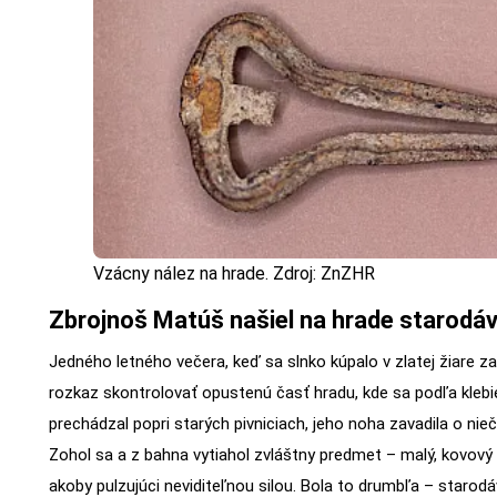
Vzácny nález na hrade. Zdroj: ZnZHR
Zbrojnoš Matúš našiel na hrade starodá
Jedného letného večera, keď sa slnko kúpalo v zlatej žiare z
rozkaz skontrolovať opustenú časť hradu, kde sa podľa klebi
prechádzal popri starých pivniciach, jeho noha zavadila o ni
Zohol sa a z bahna vytiahol zvláštny predmet – malý, kovový 
akoby pulzujúci neviditeľnou silou. Bola to drumbľa – starod