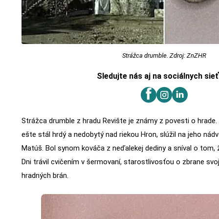
Strážca drumble. Zdroj: ZnZHR
Sledujte nás aj na sociálnych sie
Strážca drumble z hradu Revište je známy z povesti o hrade. 
ešte stál hrdý a nedobytý nad riekou Hron, slúžil na jeho n
Matúš. Bol synom kováča z neďalekej dediny a sníval o tom, ž
Dni trávil cvičením v šermovaní, starostlivosťou o zbrane sv
hradných brán.