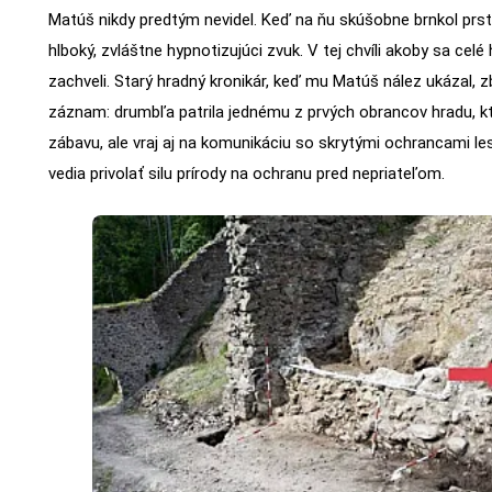
Matúš nikdy predtým nevidel. Keď na ňu skúšobne brnkol pr
hlboký, zvláštne hypnotizujúci zvuk. V tej chvíli akoby sa ce
zachveli. Starý hradný kronikár, keď mu Matúš nález ukázal, zb
záznam: drumbľa patrila jednému z prvých obrancov hradu, kto
zábavu, ale vraj aj na komunikáciu so skrytými ochrancami lesa
vedia privolať silu prírody na ochranu pred nepriateľom.