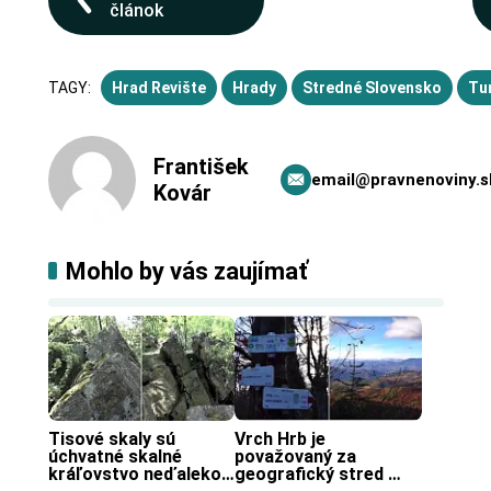
článok
TAGY:
Hrad Revište
Hrady
Stredné Slovensko
Tur
František
email@pravnenoviny.s
Kovár
Mohlo by vás zaujímať
Tisové skaly sú 
Vrch Hrb je 
úchvatné skalné 
považovaný za 
kráľovstvo neďaleko 
geografický stred 