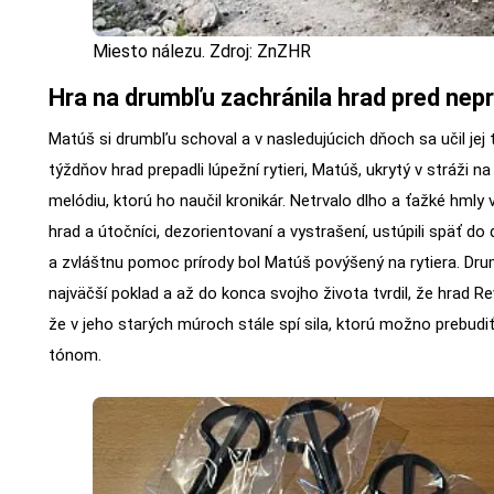
Miesto nálezu. Zdroj: ZnZHR
Hra na drumbľu zachránila hrad pred nep
Matúš si drumbľu schoval a v nasledujúcich dňoch sa učil jej
týždňov hrad prepadli lúpežní rytieri, Matúš, ukrytý v stráži 
melódiu, ktorú ho naučil kronikár. Netrvalo dlho a ťažké hmly vys
hrad a útočníci, dezorientovaní a vystrašení, ustúpili späť do
a zvláštnu pomoc prírody bol Matúš povýšený na rytiera. Dru
najväčší poklad a až do konca svojho života tvrdil, že hrad Re
že v jeho starých múroch stále spí sila, ktorú možno prebud
tónom.