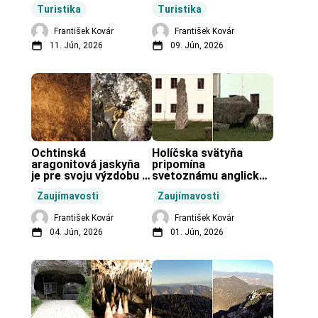
Zochovej chaty.
Slovenska.
Turistika
Turistika
František Kovár
František Kovár
11. Jún, 2026
09. Jún, 2026
Ochtinská 
Holíčska svätyňa 
aragonitová jaskyňa 
pripomína 
je pre svoju výzdobu 
svetoznámu anglickú 
unikátnou jaskyňou 
pravekú stavbu.
Zaujímavosti
Zaujímavosti
vo svete.
František Kovár
František Kovár
04. Jún, 2026
01. Jún, 2026