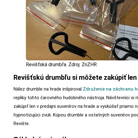
Revišťská drumbľa. Zdroj: ZnZHR
Revišťskú drumbľu si môžete zakúpiť len
Nález drumble na hrade inšpiroval
Združenie na záchranu h
repliky tohto čarovného hudobného nástroja. Návštevníci si
zakúpiť len v predajni suvenírov na hrade a vyskúšať priamo na
hypnotizujúci zvuk. Kúpou drumble a ostatných suvenírov po
Revište.