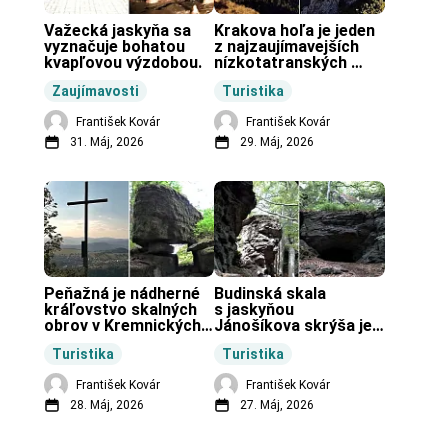
Važecká jaskyňa sa 
Krakova hoľa je jeden 
vyznačuje bohatou 
z najzaujímavejších 
kvapľovou výzdobou.
nízkotatranských 
končiarov.
Zaujímavosti
Turistika
František Kovár
František Kovár
31. Máj, 2026
29. Máj, 2026
Peňažná je nádherné 
Budinská skala 
kráľovstvo skalných 
s jaskyňou 
obrov v Kremnických 
Jánošíkova skrýša je 
vrchoch.
turistická lokalita pri 
Turistika
Turistika
obci Budiná.
František Kovár
František Kovár
28. Máj, 2026
27. Máj, 2026