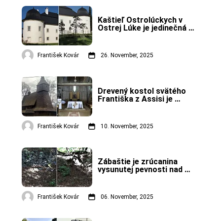
Kaštieľ Ostrolúckych v 
Ostrej Lúke je jedinečná 
dominanta obce.
František Kovár
26. November, 2025
Drevený kostol svätého 
Františka z Assisi je 
pamiatkou UNESCO.
František Kovár
10. November, 2025
Zábaštie je zrúcanina 
vysunutej pevnosti nad 
hradom Šášov.
František Kovár
06. November, 2025