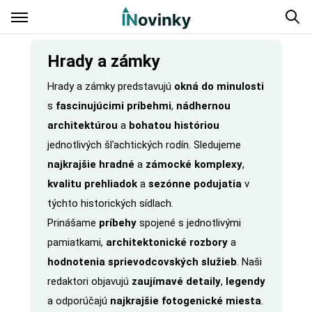
Hrady a zámky
Hrady a zámky predstavujú
okná do minulosti
s
fascinujúcimi príbehmi
,
nádhernou
architektúrou
a
bohatou históriou
jednotlivých šľachtických rodín. Sledujeme
najkrajšie hradné
a
zámocké komplexy
,
kvalitu prehliadok
a
sezónne podujatia
v
týchto historických sídlach.
Prinášame
príbehy
spojené s jednotlivými
pamiatkami,
architektonické rozbory
a
hodnotenia sprievodcovských služieb
. Naši
redaktori objavujú
zaujímavé detaily
,
legendy
a odporúčajú
najkrajšie fotogenické miesta
.