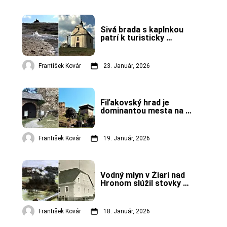
Sivá brada s kaplnkou 
patrí k turisticky 
zaujímavej lokalite 
Spišského Podhradia.
František Kovár
23. Január, 2026
Fiľakovský hrad je 
dominantou mesta na 
južnom Slovensku.
František Kovár
19. Január, 2026
Vodný mlyn v Žiari nad 
Hronom slúžil stovky 
rokov, po požiari v roku 
1990 zanikol.
František Kovár
18. Január, 2026