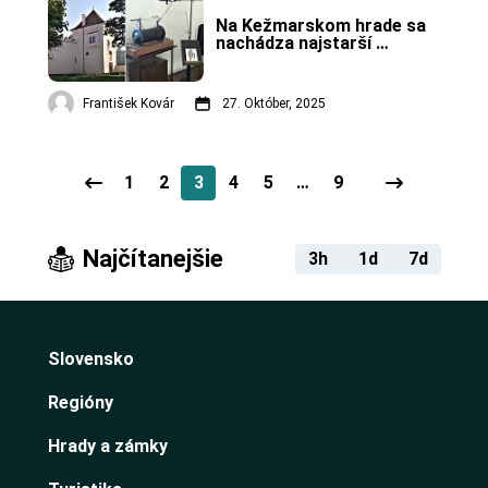
Na Kežmarskom hrade sa 
nachádza najstarší 
röntgenový prístroj.
František Kovár
27. Október, 2025
1
2
3
4
5
…
9
Najčítanejšie
3h
1d
7d
Slovensko
Regióny
Hrady a zámky