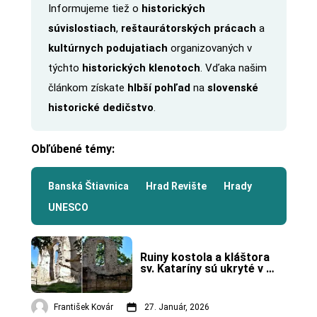
Informujeme tiež o
historických
súvislostiach
,
reštaurátorských prácach
a
kultúrnych podujatiach
organizovaných v
týchto
historických klenotoch
. Vďaka našim
článkom získate
hlbší pohľad
na
slovenské
historické dedičstvo
.
Obľúbené témy:
Banská Štiavnica
Hrad Revište
Hrady
UNESCO
Ruiny kostola a kláštora 
sv. Kataríny sú ukryté v 
lesoch Malých Karpát.
František Kovár
27. Január, 2026