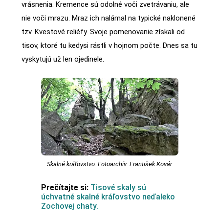
vrásnenia. Kremence sú odolné voči zvetrávaniu, ale
nie voči mrazu. Mraz ich nalámal na typické naklonené
tzv. Kvestové reliéfy. Svoje pomenovanie získali od
tisov, ktoré tu kedysi rástli v hojnom počte. Dnes sa tu
vyskytujú už len ojedinele.
Skalné kráľovstvo. Fotoarchív: František Kovár
Prečítajte si:
Tisové skaly sú
úchvatné skalné kráľovstvo neďaleko
Zochovej chaty.