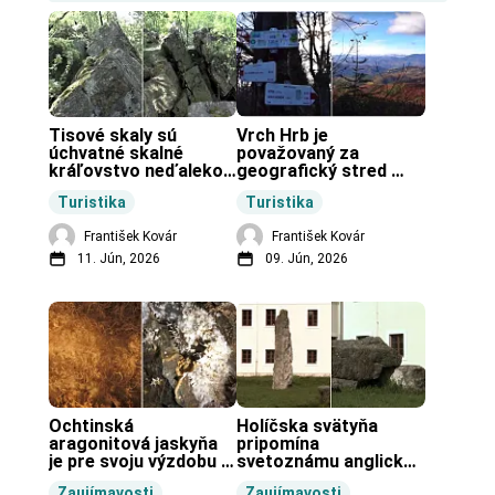
Tisové skaly sú 
Vrch Hrb je 
úchvatné skalné 
považovaný za 
kráľovstvo neďaleko 
geografický stred 
Zochovej chaty.
Slovenska.
Turistika
Turistika
František Kovár
František Kovár
11. Jún, 2026
09. Jún, 2026
Ochtinská 
Holíčska svätyňa 
aragonitová jaskyňa 
pripomína 
je pre svoju výzdobu 
svetoznámu anglickú 
unikátnou jaskyňou 
pravekú stavbu.
Zaujímavosti
Zaujímavosti