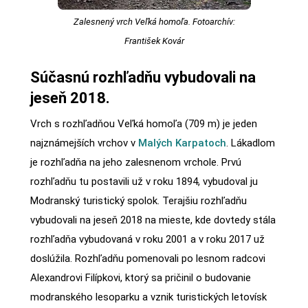
Zalesnený vrch Veľká homoľa. Fotoarchív:
František Kovár
Súčasnú rozhľadňu vybudovali na
jeseň 2018.
Vrch s rozhľadňou Veľká homoľa (709 m) je jeden
najznámejších vrchov v
Malých Karpatoch
. Lákadlom
je rozhľadňa na jeho zalesnenom vrchole. Prvú
rozhľadňu tu postavili už v roku 1894, vybudoval ju
Modranský turistický spolok. Terajšiu rozhľadňu
vybudovali na jeseň 2018 na mieste, kde dovtedy stála
rozhľadňa vybudovaná v roku 2001 a v roku 2017 už
doslúžila. Rozhľadňu pomenovali po lesnom radcovi
Alexandrovi Filípkovi, ktorý sa pričinil o budovanie
modranského lesoparku a vznik turistických letovísk