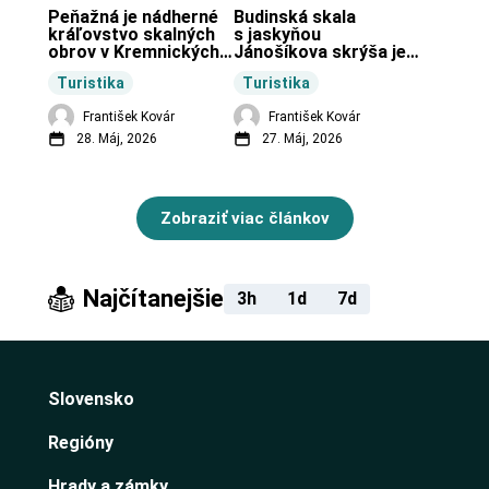
Peňažná je nádherné 
Budinská skala 
kráľovstvo skalných 
s jaskyňou 
obrov v Kremnických 
Jánošíkova skrýša je 
vrchoch.
turistická lokalita pri 
Turistika
Turistika
obci Budiná.
František Kovár
František Kovár
28. Máj, 2026
27. Máj, 2026
Zobraziť viac článkov
Najčítanejšie
3h
1d
7d
Slovensko
Regióny
Hrady a zámky