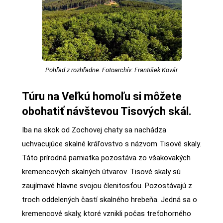
Pohľad z rozhľadne. Fotoarchív: František Kovár
Túru na Veľkú homoľu si môžete
obohatiť návštevou Tisových skál.
Iba na skok od Zochovej chaty sa nachádza
uchvacujúce skalné kráľovstvo s názvom Tisové skaly.
Táto prírodná pamiatka pozostáva zo všakovakých
kremencových skalných útvarov. Tisové skaly sú
zaujímavé hlavne svojou členitosťou. Pozostávajú z
troch oddelených častí skalného hrebeňa. Jedná sa o
kremencové skaly, ktoré vznikli počas treťohorného