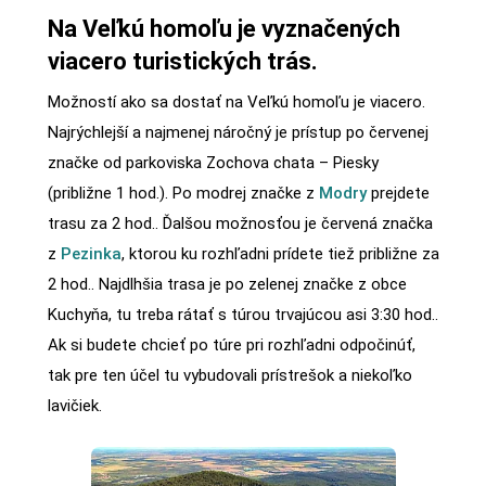
Na Veľkú homoľu je vyznačených
viacero turistických trás.
Možností ako sa dostať na Veľkú homoľu je viacero.
Najrýchlejší a najmenej náročný je prístup po červenej
značke od parkoviska Zochova chata – Piesky
(približne 1 hod.). Po modrej značke z
Modry
prejdete
trasu za 2 hod.. Ďalšou možnosťou je červená značka
z
Pezinka
, ktorou ku rozhľadni prídete tiež približne za
2 hod.. Najdlhšia trasa je po zelenej značke z obce
Kuchyňa, tu treba rátať s túrou trvajúcou asi 3:30 hod..
Ak si budete chcieť po túre pri rozhľadni odpočinúť,
tak pre ten účel tu vybudovali prístrešok a niekoľko
lavičiek.