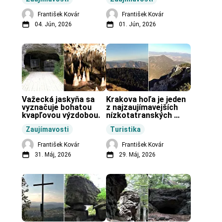
vo svete.
František Kovár
František Kovár
04. Jún, 2026
01. Jún, 2026
Važecká jaskyňa sa 
Krakova hoľa je jeden 
vyznačuje bohatou 
z najzaujímavejších 
kvapľovou výzdobou.
nízkotatranských 
končiarov.
Zaujímavosti
Turistika
František Kovár
František Kovár
31. Máj, 2026
29. Máj, 2026