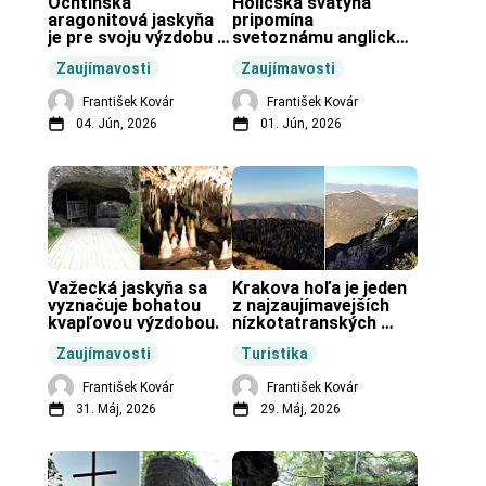
Ochtinská 
Holíčska svätyňa 
aragonitová jaskyňa 
pripomína 
je pre svoju výzdobu 
svetoznámu anglickú 
unikátnou jaskyňou 
pravekú stavbu.
Zaujímavosti
Zaujímavosti
vo svete.
František Kovár
František Kovár
04. Jún, 2026
01. Jún, 2026
Važecká jaskyňa sa 
Krakova hoľa je jeden 
vyznačuje bohatou 
z najzaujímavejších 
kvapľovou výzdobou.
nízkotatranských 
končiarov.
Zaujímavosti
Turistika
František Kovár
František Kovár
31. Máj, 2026
29. Máj, 2026