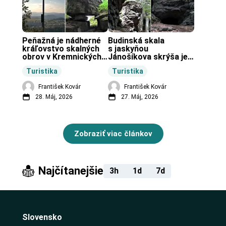
Peňažná je nádherné 
Budinská skala 
kráľovstvo skalných 
s jaskyňou 
obrov v Kremnických 
Jánošíkova skrýša je 
vrchoch.
turistická lokalita pri 
Turistika
Turistika
obci Budiná.
František Kovár
František Kovár
28. Máj, 2026
27. Máj, 2026
Zobraziť viac článkov
Najčítanejšie
3h
1d
7d
Slovensko