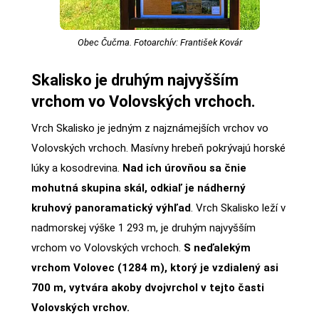
Obec Čučma. Fotoarchív: František Kovár
Skalisko je druhým najvyšším
vrchom vo Volovských vrchoch.
Vrch Skalisko je jedným z najznámejších vrchov vo
Volovských vrchoch. Masívny hrebeň pokrývajú horské
lúky a kosodrevina.
Nad ich úrovňou sa čnie
mohutná skupina skál, odkiaľ je nádherný
kruhový panoramatický výhľad
. Vrch Skalisko leží v
nadmorskej výške 1 293 m, je druhým najvyšším
vrchom vo Volovských vrchoch.
S neďalekým
vrchom Volovec (1284 m), ktorý je vzdialený asi
700 m, vytvára akoby dvojvrchol v tejto časti
Volovských vrchov.