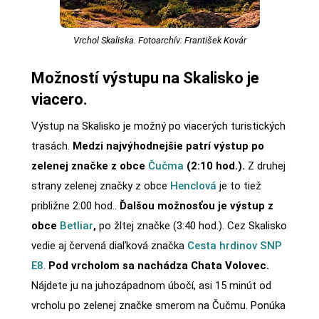
Vrchol Skaliska. Fotoarchív: František Kovár
Možností výstupu na Skalisko je
viacero.
Výstup na Skalisko je možný po viacerých turistických
trasách.
Medzi najvýhodnejšie patrí výstup po
zelenej značke z obce
Čučma
(2:10 hod.).
Z druhej
strany zelenej značky z obce
Henclová
je to tiež
približne 2:00 hod..
Ďalšou možnosťou je výstup z
obce
Betliar
,
po žltej značke (3:40 hod.). Cez Skalisko
vedie aj červená diaľková značka
Cesta hrdinov SNP
E8
.
Pod vrcholom sa nachádza Chata Volovec.
Nájdete ju na juhozápadnom úbočí, asi 15 minút od
vrcholu po zelenej značke smerom na Čučmu. Ponúka