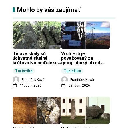
Mohlo by vás zaujímať
Tisové skaly sú 
Vrch Hrb je 
úchvatné skalné 
považovaný za 
kráľovstvo neďaleko 
geografický stred 
Zochovej chaty.
Slovenska.
Turistika
Turistika
František Kovár
František Kovár
11. Jún, 2026
09. Jún, 2026