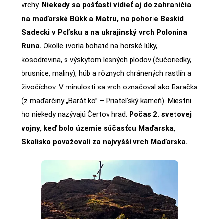
vrchy.
Niekedy sa pošťastí vidieť aj do zahraničia
na maďarské Bükk a Matru, na pohorie Beskid
Sadecki v Poľsku a na ukrajinský vrch Polonina
Runa.
Okolie tvoria bohaté na horské lúky,
kosodrevina, s výskytom lesných plodov (čučoriedky,
brusnice, maliny), húb a rôznych chránených rastlín a
živočíchov. V minulosti sa vrch označoval ako Baračka
(z maďarčiny „Barát kö” – Priateľský kameň). Miestni
ho niekedy nazývajú Čertov hrad.
Počas 2. svetovej
vojny, keď bolo územie súčasťou Maďarska,
Skalisko považovali za najvyšší vrch Maďarska.