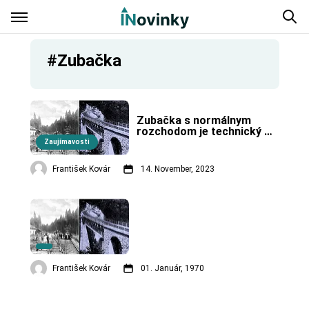
#Zubačka
Zubačka s normálnym 
rozchodom je technický 
unikát v Európe.
Zaujímavosti
František Kovár
14. November, 2023
František Kovár
01. Január, 1970