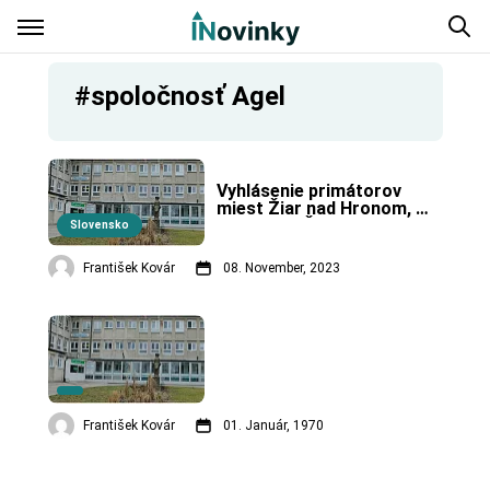
#spoločnosť Agel
Vyhlásenie primátorov 
miest Žiar nad Hronom, 
Kremnica, Žarnovica, 
Slovensko
Banská Štiavnica a 
Žarnovica. VIDEO
František Kovár
08. November, 2023
František Kovár
01. Január, 1970