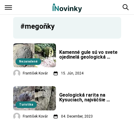
#megoňky
Kamenné gule sú vo svete 
ojedinelá geologická 
rarita. Na Slovensku máme 
Nezaradené
tri takéto lokality.
František Kovár
15. Jún, 2024
Geologická rarita na 
Kysuciach, najväčšie 
nálezisko kamenných gúľ 
Turistika
v Európe.
František Kovár
04. December, 2023