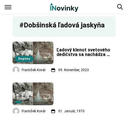
#Dobšinská ľadová jaskyňa
Ľadový klenot svetového 
dedičstva sa nachádza 
v Spišsko-gemerskom 
Regióny
krase.
František Kovár
09. November, 2023
František Kovár
01. Január, 1970