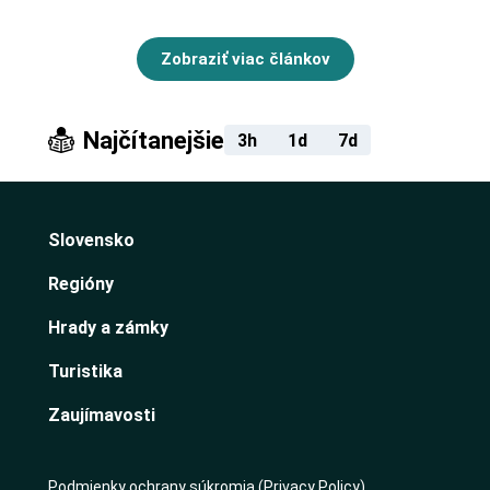
Zobraziť viac článkov
Najčítanejšie
3h
1d
7d
Slovensko
Regióny
Hrady a zámky
Turistika
Zaujímavosti
Podmienky ochrany súkromia (Privacy Policy)