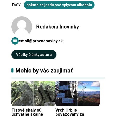
TAGY:
pokuta za jazdu pod vplyvom alkoholu
Redakcia Inovinky
email@pravnenoviny.sk
Všetky články autora
Mohlo by vás zaujímať
Tisové skaly sú 
Vrch Hrb je 
úchvatné skalné 
považovaný za 