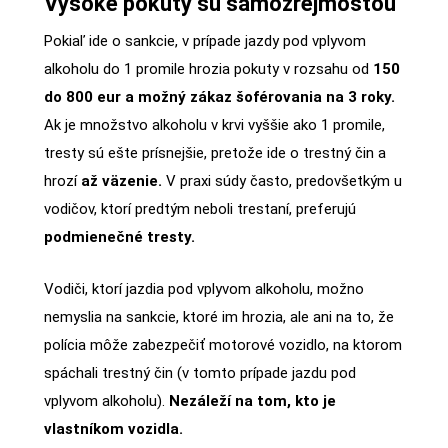
Vysoké pokuty sú samozrejmosťou
Pokiaľ ide o sankcie, v prípade jazdy pod vplyvom
alkoholu do 1 promile hrozia pokuty v rozsahu od
150
do 800 eur a možný zákaz šoférovania na 3 roky.
Ak je množstvo alkoholu v krvi vyššie ako 1 promile,
tresty sú ešte prísnejšie, pretože ide o trestný čin a
hrozí
až väzenie.
V praxi súdy často, predovšetkým u
vodičov, ktorí predtým neboli trestaní, preferujú
podmienečné tresty.
Vodiči, ktorí jazdia pod vplyvom alkoholu, možno
nemyslia na sankcie, ktoré im hrozia, ale ani na to, že
polícia môže zabezpečiť motorové vozidlo, na ktorom
spáchali trestný čin (v tomto prípade jazdu pod
vplyvom alkoholu).
Nezáleží na tom, kto je
vlastníkom vozidla.