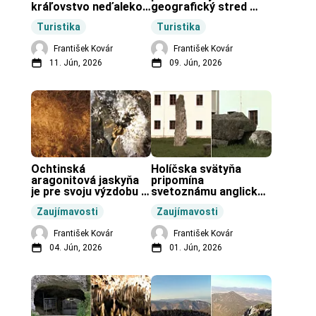
kráľovstvo neďaleko 
geografický stred 
Zochovej chaty.
Slovenska.
Turistika
Turistika
František Kovár
František Kovár
11. Jún, 2026
09. Jún, 2026
Ochtinská 
Holíčska svätyňa 
aragonitová jaskyňa 
pripomína 
je pre svoju výzdobu 
svetoznámu anglickú 
unikátnou jaskyňou 
pravekú stavbu.
Zaujímavosti
Zaujímavosti
vo svete.
František Kovár
František Kovár
04. Jún, 2026
01. Jún, 2026