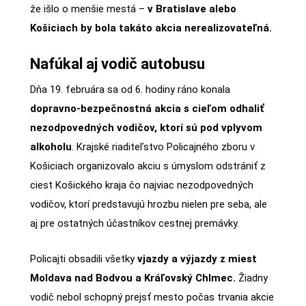
že išlo o menšie mestá –
v Bratislave alebo
Košiciach by bola takáto akcia nerealizovateľná.
Nafúkal aj vodič autobusu
Dňa 19. februára sa od 6. hodiny ráno konala
dopravno-bezpečnostná akcia s cieľom odhaliť
nezodpovedných vodičov, ktorí sú pod vplyvom
alkoholu
. Krajské riaditeľstvo Policajného zboru v
Košiciach organizovalo akciu s úmyslom odstrániť z
ciest Košického kraja čo najviac nezodpovedných
vodičov, ktorí predstavujú hrozbu nielen pre seba, ale
aj pre ostatných účastníkov cestnej premávky.
Policajti obsadili všetky
vjazdy a výjazdy z miest
Moldava nad Bodvou a Kráľovský Chlmec.
Žiadny
vodič nebol schopný prejsť mesto počas trvania akcie