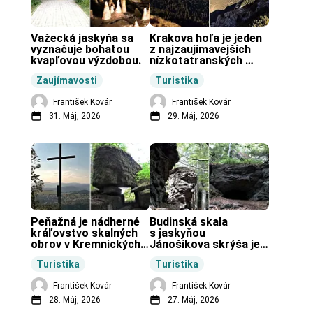
Važecká jaskyňa sa 
Krakova hoľa je jeden 
vyznačuje bohatou 
z najzaujímavejších 
kvapľovou výzdobou.
nízkotatranských 
končiarov.
Zaujímavosti
Turistika
František Kovár
František Kovár
31. Máj, 2026
29. Máj, 2026
Peňažná je nádherné 
Budinská skala 
kráľovstvo skalných 
s jaskyňou 
obrov v Kremnických 
Jánošíkova skrýša je 
vrchoch.
turistická lokalita pri 
Turistika
Turistika
obci Budiná.
František Kovár
František Kovár
28. Máj, 2026
27. Máj, 2026