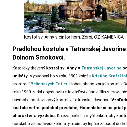
Kostol sv. Anny s cintorínom. Zdroj: OZ KAMENICA
Predlohou kostola v Tatranskej Javorine 
Dolnom Smokovci.
Katolícky drevený
kostol sv. Anny v
Tatranskej Javorine
pa
unikáty.
Vybudoval ho v roku 1903 knieža
Kristián Kraft H
prostredí
Belianskych Tatier.
Hohenloheho zaujal kostol v D
roku 1900 zadal objednávku staviteľovi Jánovi Blisznerovi,
navrhol a postavil nový kostol v Tatranskej Javorine.
Vzhľado
kostola veľmi podobal predlohe, Hohenlohe si ho prial 
charakter a výzdobu.
Knieža prišiel s myšlienkou, aby kost
nórskeho alebo švédskeho štýlu, čím by lepšie zapadol do hors