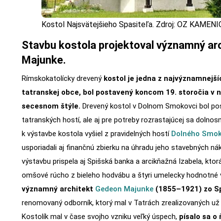
Kostol Najsvätejšieho Spasiteľa. Zdroj: OZ KAMENI
Stavbu kostola projektoval významný ar
Majunke.
Rímskokatolícky drevený
kostol je jedna z najvýznamnejš
tatranskej obce, bol postavený koncom 19. storočia v n
secesnom štýle.
Drevený kostol v Dolnom Smokovci bol po
tatranských hostí, ale aj pre potreby rozrastajúcej sa doln
k výstavbe kostola vyšiel z pravidelných hostí
Dolného Smo
usporiadali aj finančnú zbierku na úhradu jeho stavebných ná
výstavbu prispela aj Spišská banka a arcikňažná Izabela, ktor
omšové rúcho z bieleho hodvábu a štyri umelecky hodnotné 
významný architekt
Gedeon Majunke
(1855–1921) zo Sp
renomovaný odborník, ktorý mal v Tatrách zrealizovaných už 
Kostolík mal v čase svojho vzniku veľký úspech,
písalo sa o