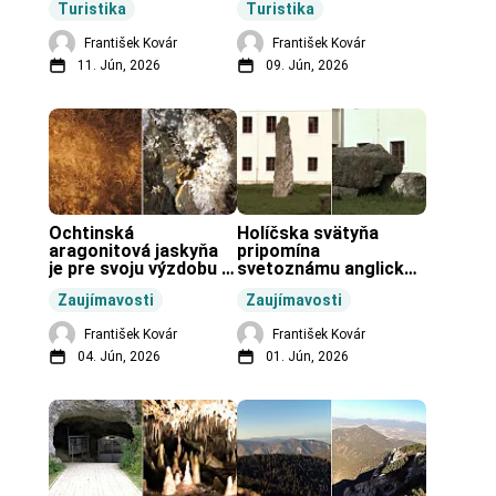
Turistika
Turistika
František Kovár
František Kovár
11. Jún, 2026
09. Jún, 2026
Ochtinská 
Holíčska svätyňa 
aragonitová jaskyňa 
pripomína 
je pre svoju výzdobu 
svetoznámu anglickú 
unikátnou jaskyňou 
pravekú stavbu.
Zaujímavosti
Zaujímavosti
vo svete.
František Kovár
František Kovár
04. Jún, 2026
01. Jún, 2026