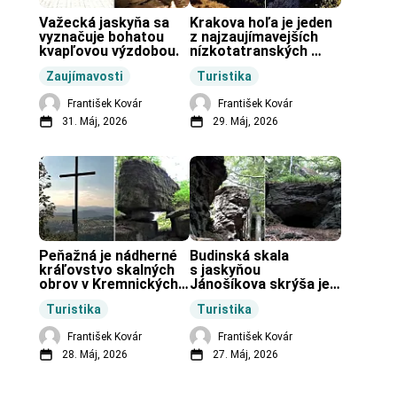
Važecká jaskyňa sa 
Krakova hoľa je jeden 
vyznačuje bohatou 
z najzaujímavejších 
kvapľovou výzdobou.
nízkotatranských 
končiarov.
Zaujímavosti
Turistika
František Kovár
František Kovár
31. Máj, 2026
29. Máj, 2026
Peňažná je nádherné 
Budinská skala 
kráľovstvo skalných 
s jaskyňou 
obrov v Kremnických 
Jánošíkova skrýša je 
vrchoch.
turistická lokalita pri 
Turistika
Turistika
obci Budiná.
František Kovár
František Kovár
28. Máj, 2026
27. Máj, 2026