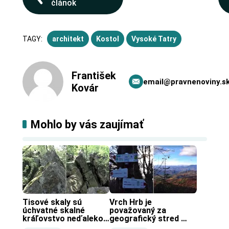
článok
TAGY:
architekt
Kostol
Vysoké Tatry
František
email@pravnenoviny.s
Kovár
Mohlo by vás zaujímať
Tisové skaly sú 
Vrch Hrb je 
úchvatné skalné 
považovaný za 
kráľovstvo neďaleko 
geografický stred 
Zochovej chaty.
Slovenska.