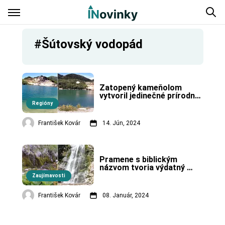
#Šútovský vodopád
Zatopený kameňolom 
vytvoril jedinečné prírodné 
kúpalisko pri Kraľovanoch.
Regióny
František Kovár
14. Jún, 2024
Pramene s biblickým 
názvom tvoria výdatný 
zdroj vody pre štvrtý 
Zaujímavosti
najväčší vodopád na 
Slovensku.
František Kovár
08. Január, 2024