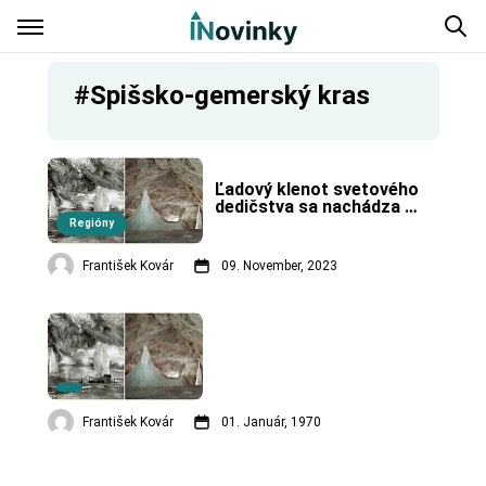
#Spišsko-gemerský kras
Ľadový klenot svetového 
dedičstva sa nachádza 
v Spišsko-gemerskom 
Regióny
krase.
František Kovár
09. November, 2023
František Kovár
01. Január, 1970