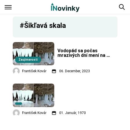
#Šikľavá skala
Vodopád sa počas 
mrazivých dní mení na 
rozprávkové ľadové 
Zaujímavosti
kráľovstvo.
František Kovár
06. December, 2023
František Kovár
01. Január, 1970