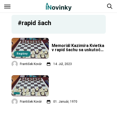
#rapid šach
Memoriál Kazimíra Kvietka 
v rapid šachu sa uskutoční 
v Kremnici.
Regióny
František Kovár
14. Júl, 2023
František Kovár
01. Január, 1970