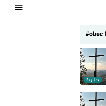
#obec 
Regióny