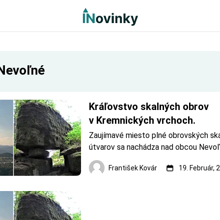
Nevoľné
Kráľovstvo skalných obrov 
v Kremnických vrchoch.
Zaujímavé miesto plné obrovských skál
útvarov sa nachádza nad obcou Nevoľn
Kremnických vrchoch. Na mapách je v
František Kovár
19. Február, 
Peňažná. Chodník na túto jedinečnú loka
závere tvorí Kalváriu Nevoľné. Dreve