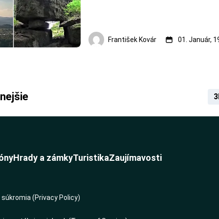
František Kovár
01. Január, 
nejšie
3
óny
Hrady a zámky
Turistika
Zaujímavosti
súkromia (Privacy Policy)