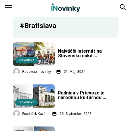
#Bratislava
Najväčší internát na 
Slovensku čaká 
rekonštrukcia. Mnoho 
Slovensko
študentov príde o 
ubytovanie
Redakcia Inovinky
01. Máj, 2024
Radnica v Prievoze je 
národnou kultúrnou 
pamiatkou.
Slovensko
František Kovár
23. September, 2023