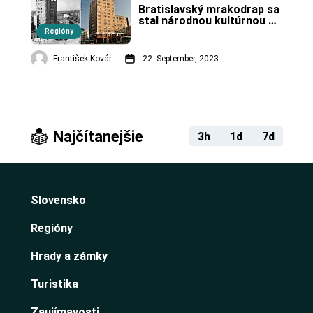
Bratislavský mrakodrap sa 
stal národnou kultúrnou 
pamiatkou.
Regióny
František Kovár
22. September, 2023
Najčítanejšie
3h
1d
7d
Slovensko
Regióny
Hrady a zámky
Turistika
Zaujímavosti