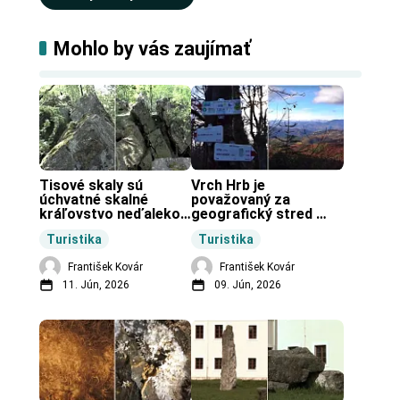
Mohlo by vás zaujímať
Tisové skaly sú 
Vrch Hrb je 
úchvatné skalné 
považovaný za 
kráľovstvo neďaleko 
geografický stred 
Zochovej chaty.
Slovenska.
Turistika
Turistika
František Kovár
František Kovár
11. Jún, 2026
09. Jún, 2026