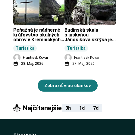
Peňažná je nádherné 
Budinská skala 
kráľovstvo skalných 
s jaskyňou 
obrov v Kremnických 
Jánošíkova skrýša je 
vrchoch.
turistická lokalita pri 
Turistika
Turistika
obci Budiná.
František Kovár
František Kovár
28. Máj, 2026
27. Máj, 2026
Zobraziť viac článkov
Najčítanejšie
3h
1d
7d