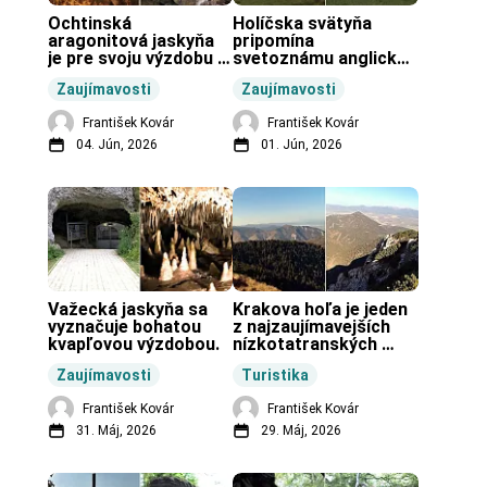
Ochtinská 
Holíčska svätyňa 
aragonitová jaskyňa 
pripomína 
je pre svoju výzdobu 
svetoznámu anglickú 
unikátnou jaskyňou 
pravekú stavbu.
Zaujímavosti
Zaujímavosti
vo svete.
František Kovár
František Kovár
04. Jún, 2026
01. Jún, 2026
Važecká jaskyňa sa 
Krakova hoľa je jeden 
vyznačuje bohatou 
z najzaujímavejších 
kvapľovou výzdobou.
nízkotatranských 
končiarov.
Zaujímavosti
Turistika
František Kovár
František Kovár
31. Máj, 2026
29. Máj, 2026