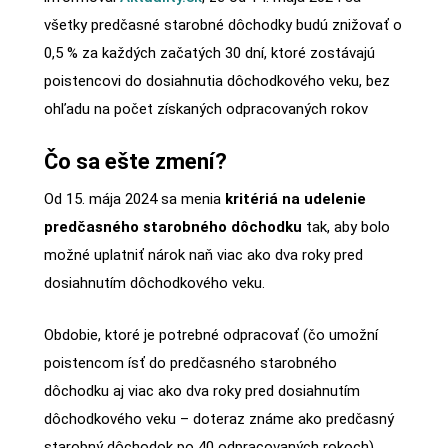
všetky predčasné starobné dôchodky budú znižovať o
0,5 % za každých začatých 30 dní, ktoré zostávajú
poistencovi do dosiahnutia dôchodkového veku, bez
ohľadu na počet získaných odpracovaných rokov
Čo sa ešte zmení?
Od 15. mája 2024 sa menia
kritériá na udelenie
predčasného starobného dôchodku
tak, aby bolo
možné uplatniť nárok naň viac ako dva roky pred
dosiahnutím dôchodkového veku.
Obdobie, ktoré je potrebné odpracovať (čo umožní
poistencom ísť do predčasného starobného
dôchodku aj viac ako dva roky pred dosiahnutím
dôchodkového veku – doteraz známe ako predčasný
starobný dôchodok po 40 odpracovaných rokoch),