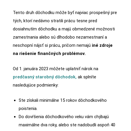
Tento druh dôchodku môže byť najviac prospešný pre
tých, ktorí nedávno stratili prácu tesne pred
dosiahnutím dôchodku a majú obmedzené možnosti
zamestnania alebo sú dlhodobo nezamestnaní a
neschopní nájsť si prácu, pričom nemajú
iné zdroje
na riešenie finančných problémov.
Od 1. januára 2023 môžete uplatniť nárok na
predčasný starobný dôchodok,
ak splníte
nasledujúce podmienky:
Ste získali minimálne 15 rokov dôchodkového
poistenia.
Do dovŕšenia dôchodkového veku vám chýbajú
maximálne dva roky, alebo ste nadobudli aspoň 40