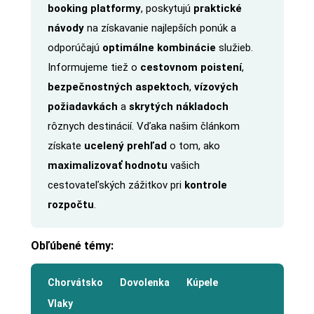
booking platformy
, poskytujú
praktické
návody
na získavanie najlepších ponúk a
odporúčajú
optimálne kombinácie
služieb.
Informujeme tiež o
cestovnom poistení
,
bezpečnostných aspektoch
,
vízových
požiadavkách
a
skrytých nákladoch
rôznych destinácií. Vďaka našim článkom
získate
ucelený prehľad
o tom, ako
maximalizovať hodnotu
vašich
cestovateľských zážitkov pri
kontrole
rozpočtu
.
Obľúbené témy:
Chorvátsko
Dovolenka
Kúpele
Vlaky