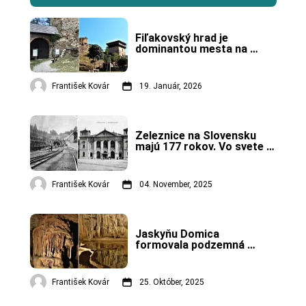
Fiľakovský hrad je 
dominantou mesta na 
južnom Slovensku.
František Kovár
19. Január, 2026
Železnice na Slovensku 
majú 177 rokov. Vo svete 
už 200 rokov.
František Kovár
04. November, 2025
Jaskyňu Domica 
formovala podzemná 
riečka Styx.
František Kovár
25. Október, 2025