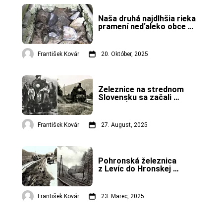
Naša druhá najdlhšia rieka 
pramení neďaleko obce 
Telgárt.
František Kovár
20. Október, 2025
Železnice na strednom 
Slovensku sa začali 
rozvíjať od roku 1870.
František Kovár
27. August, 2025
Pohronská železnica 
z Levíc do Hronskej 
Breznice priniesla spojenie 
so svetom.
František Kovár
23. Marec, 2025