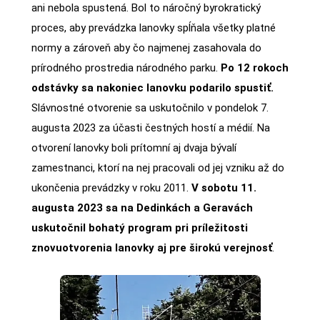
ani nebola spustená. Bol to náročný byrokratický
proces, aby prevádzka lanovky spĺňala všetky platné
normy a zároveň aby čo najmenej zasahovala do
prírodného prostredia národného parku.
Po 12 rokoch
odstávky sa nakoniec lanovku podarilo spustiť.
Slávnostné otvorenie sa uskutočnilo v pondelok 7.
augusta 2023 za účasti čestných hostí a médií. Na
otvorení lanovky boli prítomní aj dvaja bývalí
zamestnanci, ktorí na nej pracovali od jej vzniku až do
ukončenia prevádzky v roku 2011.
V sobotu 11.
augusta 2023 sa na Dedinkách a Geravách
uskutočnil bohatý program pri príležitosti
znovuotvorenia lanovky aj pre širokú verejnosť
.