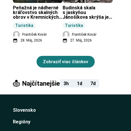
Peňažná je nádherné 
Budinská skala 
kráľovstvo skalných 
s jaskyňou 
obrov v Kremnických 
Jánošíkova skrýša je 
vrchoch.
turistická lokalita pri 
Turistika
Turistika
obci Budiná.
František Kovár
František Kovár
28. Máj, 2026
27. Máj, 2026
Zobraziť viac článkov
Najčítanejšie
3h
1d
7d
Slovensko
Regióny