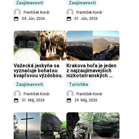
Zaujímavosti
Zaujímavosti
vo svete.
František Kovár
František Kovár
04. Jún, 2026
01. Jún, 2026
Važecká jaskyňa sa 
Krakova hoľa je jeden 
vyznačuje bohatou 
z najzaujímavejších 
kvapľovou výzdobou.
nízkotatranských 
končiarov.
Zaujímavosti
Turistika
František Kovár
František Kovár
31. Máj, 2026
29. Máj, 2026