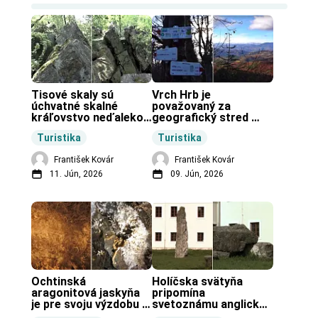
Tisové skaly sú 
Vrch Hrb je 
úchvatné skalné 
považovaný za 
kráľovstvo neďaleko 
geografický stred 
Zochovej chaty.
Slovenska.
Turistika
Turistika
František Kovár
František Kovár
11. Jún, 2026
09. Jún, 2026
Ochtinská 
Holíčska svätyňa 
aragonitová jaskyňa 
pripomína 
je pre svoju výzdobu 
svetoznámu anglickú 
unikátnou jaskyňou 
pravekú stavbu.