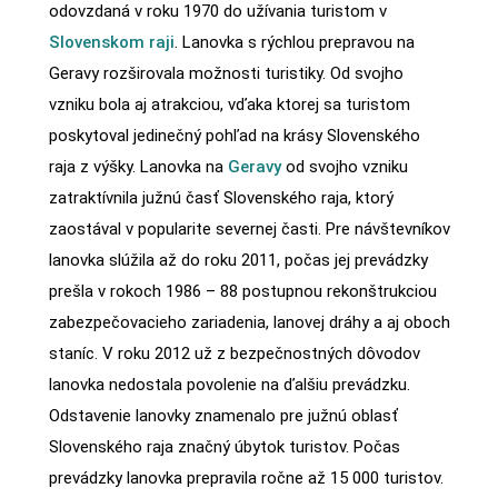
odovzdaná v roku 1970 do užívania turistom v
Slovenskom raji
. Lanovka s rýchlou prepravou na
Geravy rozširovala možnosti turistiky. Od svojho
vzniku bola aj atrakciou, vďaka ktorej sa turistom
poskytoval jedinečný pohľad na krásy Slovenského
raja z výšky. Lanovka na
Geravy
od svojho vzniku
zatraktívnila južnú časť Slovenského raja, ktorý
zaostával v popularite severnej časti. Pre návštevníkov
lanovka slúžila až do roku 2011, počas jej prevádzky
prešla v rokoch 1986 – 88 postupnou rekonštrukciou
zabezpečovacieho zariadenia, lanovej dráhy a aj oboch
staníc. V roku 2012 už z bezpečnostných dôvodov
lanovka nedostala povolenie na ďalšiu prevádzku.
Odstavenie lanovky znamenalo pre južnú oblasť
Slovenského raja značný úbytok turistov. Počas
prevádzky lanovka prepravila ročne až 15 000 turistov.