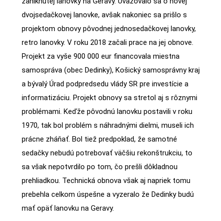
zaniknutej lanovky na Geravy. Uvažovalo sa o novej
dvojsedačkovej lanovke, avšak nakoniec sa prišlo s
projektom obnovy pôvodnej jednosedačkovej lanovky,
retro lanovky. V roku 2018 začali prace na jej obnove.
Projekt za vyše 900 000 eur financovala miestna
samospráva (obec Dedinky), Košický samosprávny kraj
a bývalý Úrad podpredsedu vlády SR pre investície a
informatizáciu. Projekt obnovy sa stretol aj s rôznymi
problémami. Keďže pôvodnú lanovku postavili v roku
1970, tak bol problém s náhradnými dielmi, museli ich
prácne zháňať. Bol tiež predpoklad, že samotné
sedačky nebudú potrebovať väčšiu rekonštrukciu, to
sa však nepotvrdilo po tom, čo prešli dôkladnou
prehliadkou. Technická obnova však aj napriek tomu
prebehla celkom úspešne a vyzeralo že Dedinky budú
mať opäť lanovku na Geravy.