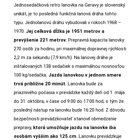
Jednosedačková retro lanovka na Geravy je slovenský
unikát, je to posledná funkčná lanová dráha tohto
typu. Jednolanovú dráhu vybudovali v rokoch 1968 –
1970.
Jej celková dĺžka je 1951 metrov a
prevýšenie 221 metrov.
Prepravná kapacita lanovky:
270 osôb za hodinu, pri maximálnej dopravnej rýchlosti
2,2 m za sekundu (7,9 km/h). Na lanovej dráhe je
inštalovaných 138 sedačiek s maximálnou nosnosťou
100 kg/sedačka.
Jazda lanovkou v jednom smere
trvá približne 20 minút.
Lanovka bude za
priaznivého počasia v prevádzke každý deň od 1. mája
do 31. októbra, v čase od 9:00 do 17:00 hod, s tým že
posledný nástup na lanovku bude 16:20 hod. Z dôvodu
bezpečnosti prevádzkovateľ stanovil obmedzenie
prepravy,
ktorá umožňuje jazdu na lanovke iba
osobám vyšším ako 125 cm.
Lanovku prevádzkuje