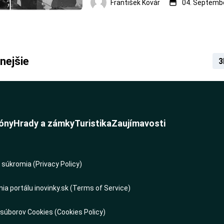
František Kovár
04. Septembe
na stavbu pancierových vlakov bol vyda
septembra 1944. Stavba prebiehala v d
Slovenských železníc vo Zvolene. IPV
nejšie
3
óny
Hrady a zámky
Turistika
Zaujímavosti
súkromia (Privacy Policy)
a portálu inovinky.sk (Terms of Service)
 súborov Cookies (Cookies Policy)