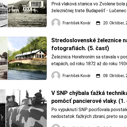
Prvá vlaková stanica vo Zvolene bola p
železničnej trate Budapešť - Lučenec -
Kremnica - Vrútky v roku 1871. Hlavno
František Kovár
20. Október,
Zvolena bola až do roku 1959, keď bol
súčasná stanica Zvolen osobná stanic
hlavná stanica dnes nesie názov Z
Stredoslovenské železnice na
fotografiách. (5. časť)
Železnica Horehroním sa stavala v po
etapách, od roku 1872 až do roku 1936
začínala vo Zvolene a pokračovala do 
František Kovár
08. Október,
Bystrice. Odtiaľ postupne do Podbrezo
Brezna. Z Brezna do Červenej skaly. Ne
pokračovalo z Červenej Skaly až do Ma
V SNP chýbala ťažká technika,
Zvolen. Zdroj: OZ KAMENICA Banská B
pomôcť pancierové vlaky. (1. 
Po vypuknutí SNP pociťovala povstal
nedostatok ťažkých zbraní, preto sa pri
stavbe improvizovaných pancierových 