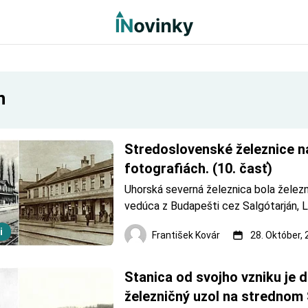
n
Stredoslovenské železnice na
fotografiách. (10. časť)
Uhorská severná železnica bola železni
vedúca z Budapešti cez Salgótarján, L
Zvolen do Vrútok, kde bola prepojená 
i
František Kovár
28. Október,
bohumínskou železnicou. Uhorská sever
Zdroj: OZ KAMENICA Spojenie Budapeš
Sliezkom sa stavalo kvôli uh
Stanica od svojho vzniku je dô
železničný uzol na strednom