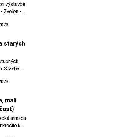
ri výstavbe 
 Zvolen - 
u stanicou 
 2023
a postavená 
a. Pôvodná 
 starých 
stupných 
. Stavba 
Banskej 
 2023
vej a do 
skôr sa 
rgecian. 
 mali 
ystri
časť)
ecká armáda 
kročilo k 
vlakov. Rozkaz 