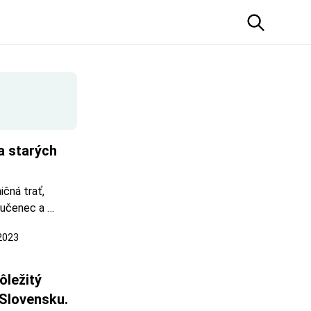
 starých 
čná trať, 
učenec a 
s Košicko-
 2023
ná železnica. 
ti so 
ležitý 
 Slovensku.