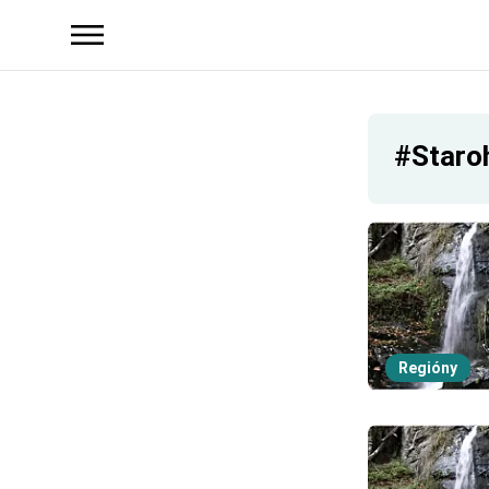
#Staro
Regióny