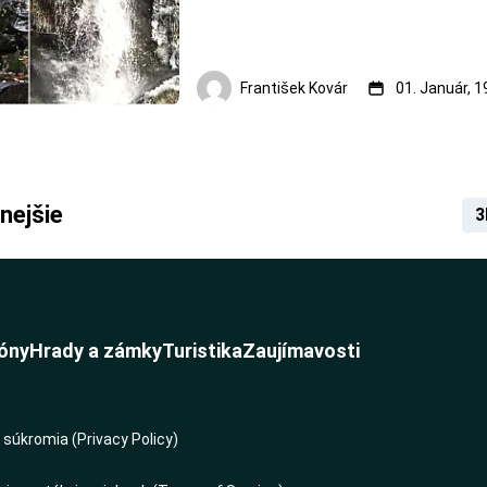
František Kovár
01. Január, 
nejšie
3
óny
Hrady a zámky
Turistika
Zaujímavosti
súkromia (Privacy Policy)