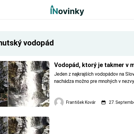
hutský vodopád
Vodopád, ktorý je takmer v 
Jeden z najkrajších vodopádov na Slov
nachádza možno pre mnohých v nezvyča
a to na strednom Pohroní. Je to len ni
metrov za posledným domom v meste.
polohou je ľahko dostupný s nenáročn
František Kovár
27. Septembe