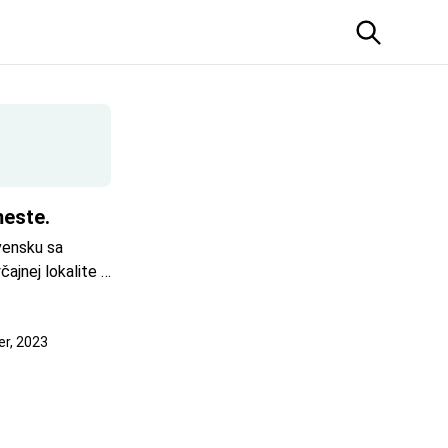
meste.
ensku sa 
jnej lokalite 
ekoľko stoviek 
 Svojou 
ým prístupom. 
r, 2023
Starohutský vodopád v minulosti. Zdroj: OZ 