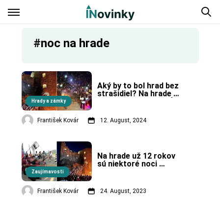
#noc na hrade
Aký by to bol hrad bez 
strašidiel? Na hrade 
Revište bude strašiť.
Hrady a zámky
František Kovár
12. August, 2024
Na hrade už 12 rokov 
sú niektoré noci 
strašidelné. +VIDEO
Zaujímavosti
František Kovár
24. August, 2023