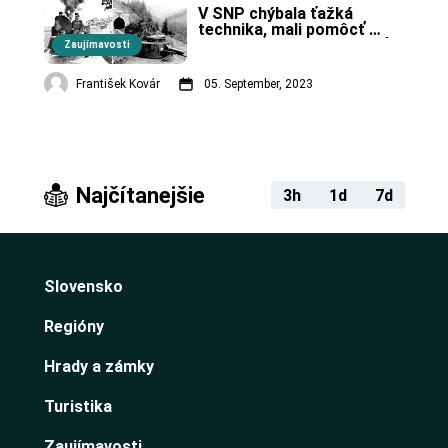
V SNP chýbala ťažká 
technika, mali pomôcť 
pancierové vlaky. (2. časť)
Zaujímavosti
František Kovár
05. September, 2023
Najčítanejšie
3h
1d
7d
Slovensko
Regióny
Hrady a zámky
Turistika
Zaujímavosti