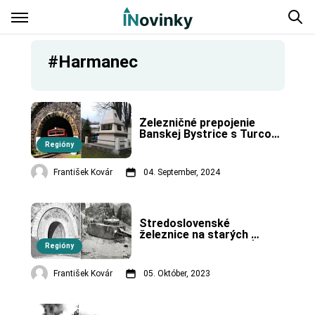
#Harmanec
Železničné prepojenie 
Banskej Bystrice s Turcom 
sa dokončilo počas vojny.
Regióny
František Kovár
04. September, 2024
Stredoslovenské 
železnice na starých 
fotografiách. (4. časť)
Regióny
František Kovár
05. Október, 2023