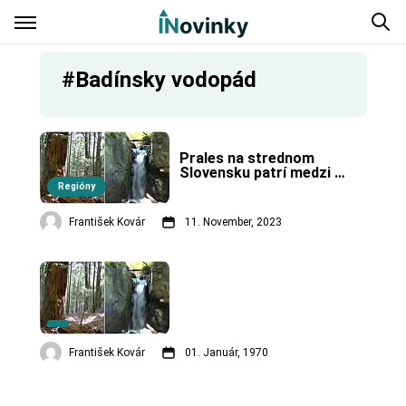
#Badínsky vodopád
Prales na strednom 
Slovensku patrí medzi 
najstaršie chránené 
Regióny
územia na Slovensku.
František Kovár
11. November, 2023
František Kovár
01. Január, 1970