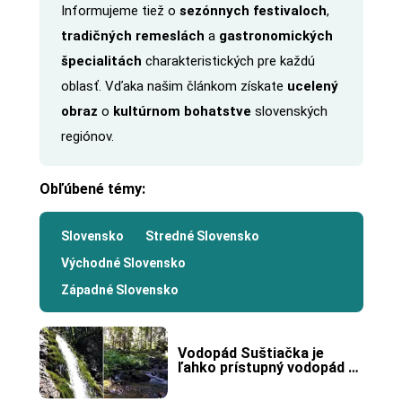
Informujeme tiež o
sezónnych festivaloch
,
tradičných remeslách
a
gastronomických
špecialitách
charakteristických pre každú
oblasť. Vďaka našim článkom získate
ucelený
obraz
o
kultúrnom bohatstve
slovenských
regiónov.
Obľúbené témy:
Slovensko
Stredné Slovensko
Východné Slovensko
Západné Slovensko
Vodopád Šuštiačka je 
ľahko prístupný vodopád v 
Jánskej doline.