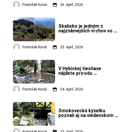
František Kovár
26. Apríl, 2026
Skalisko je jedným z 
najznámejších vrchov vo 
Volovských vrchoch.
František Kovár
25. Apríl, 2026
V Hybickej tiesňave 
nájdete prírodu 
pripomínajúcu dažďový 
prales.
František Kovár
24. Apríl, 2026
Smokoveckú kyselku 
poznali aj na viedenskom 
kráľovskom dvore.
František Kovár
23. Apríl, 2026