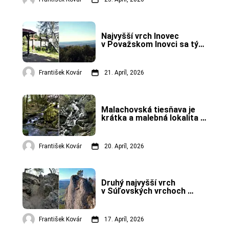
Najvyšší vrch Inovec 
v Považskom Inovci sa týči 
nad obcou Selec.
František Kovár
21. Apríl, 2026
Malachovská tiesňava je 
krátka a malebná lokalita 
v Kremnických vrchoch.
František Kovár
20. Apríl, 2026
Druhý najvyšší vrch 
v Súľovských vrchoch 
ponúka krásny výhľad.
František Kovár
17. Apríl, 2026