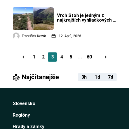
Vrch Stoh je jedným z 
najkrajších vyhliadkových 
vrchov v Malej Fatre.
František Kovár
12. Apríl, 2026
1
2
3
4
5
…
60
Najčítanejšie
3h
1d
7d
Slovensko
Regióny
Hrady a zámky