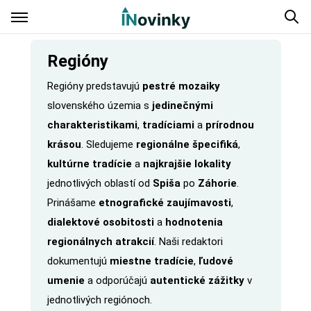
Regióny
Regióny predstavujú
pestré mozaiky
slovenského územia s
jedinečnými
charakteristikami
,
tradíciami
a
prírodnou
krásou
. Sledujeme
regionálne špecifiká
,
kultúrne tradície
a
najkrajšie lokality
jednotlivých oblastí od
Spiša
po
Záhorie
.
Prinášame
etnografické zaujímavosti
,
dialektové osobitosti
a
hodnotenia
regionálnych atrakcií
. Naši redaktori
dokumentujú
miestne tradície
,
ľudové
umenie
a odporúčajú
autentické zážitky
v
jednotlivých regiónoch.