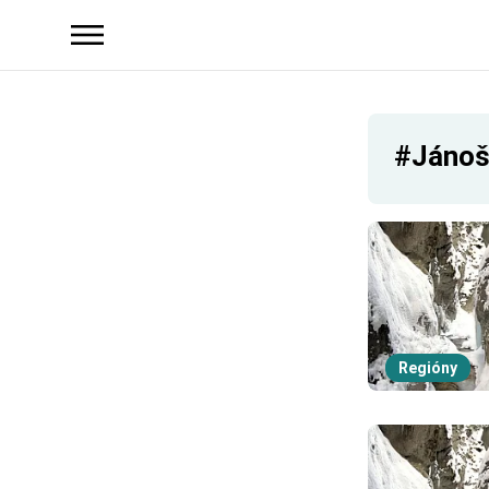
#Jánoš
Regióny