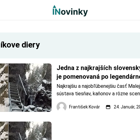
íkove diery
Jedna z najkrajších slovenský
je pomenovaná po legendárn
zbojníkovi.
Najkrajšiu a najobľúbenejšiu časť Malej 
sústava tiesňav, kaňonov a rôzne scené
útvarov. Nachádzajú sa v národnej príro
František Kovár
24. Január, 
Rozsutec, pri obci Terchová. Jánošíkov
Fotoarchív: František Ko