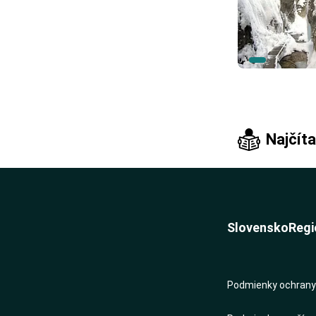
Najčíta
Slovensko
Regi
Podmienky ochrany 