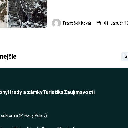
František Kovár
01. Január, 
nejšie
3
óny
Hrady a zámky
Turistika
Zaujímavosti
súkromia (Privacy Policy)