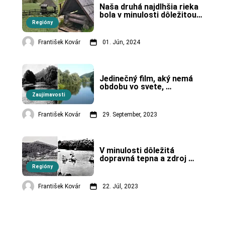
Naša druhá najdlhšia rieka 
bola v minulosti dôležitou 
dopravnou tepnou, dnes ju 
Regióny
obľubujú vodáci.
František Kovár
01. Jún, 2024
Jedinečný film, aký nemá 
obdobu vo svete, 
zobrazuje 
Zaujímavosti
stredoslovenskú rieku.
František Kovár
29. September, 2023
V minulosti dôležitá 
dopravná tepna a zdroj 
obživy.
Regióny
František Kovár
22. Júl, 2023