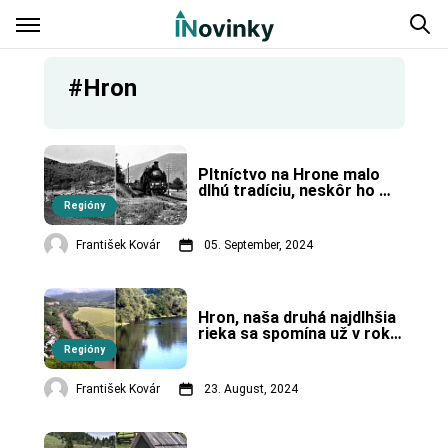
#Hron
Pltníctvo na Hrone malo 
dlhú tradíciu, neskôr ho 
nahradila železnica.
Regióny
František Kovár
05. September, 2024
Hron, naša druhá najdlhšia 
rieka sa spomína už v roku 
170.
Regióny
František Kovár
23. August, 2024