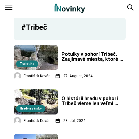
#Tribeč
Potulky v pohorí Tribeč. 
Zaujímavé miesta, ktoré 
sa oplatí navštíviť.
Turistika
František Kovár
27. August, 2024
O histórii hradu v pohorí 
Tribeč vieme len veľmi 
málo.
Hrady a zámky
František Kovár
28. Júl, 2024