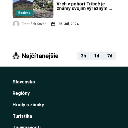
Vrch v pohorí Tribeč je 
známy svojim výrazným 
pyramídovým tvarom.
Regióny
František Kovár
25. Júl, 2024
Najčítanejšie
3h
1d
7d
Slovensko
Regióny
Hrady a zámky
Turistika
Zaujímavosti