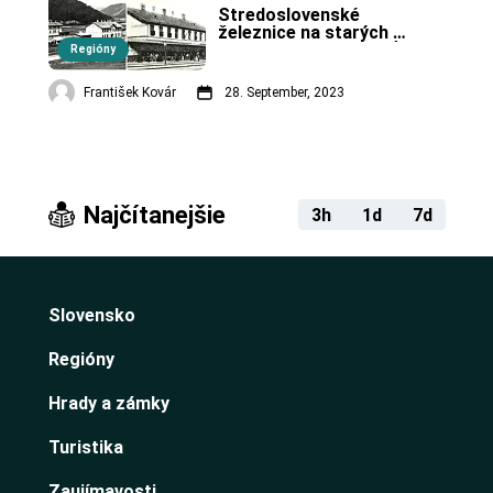
Stredoslovenské 
železnice na starých 
fotografiách. (1. časť)
Regióny
František Kovár
28. September, 2023
Najčítanejšie
3h
1d
7d
Slovensko
Regióny
Hrady a zámky
Turistika
Zaujímavosti