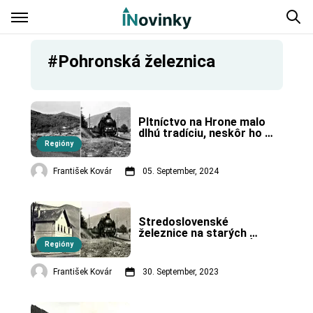
#Pohronská železnica
Pltníctvo na Hrone malo 
dlhú tradíciu, neskôr ho 
nahradila železnica.
Regióny
František Kovár
05. September, 2024
Stredoslovenské 
železnice na starých 
fotografiách. (2. časť)
Regióny
František Kovár
30. September, 2023