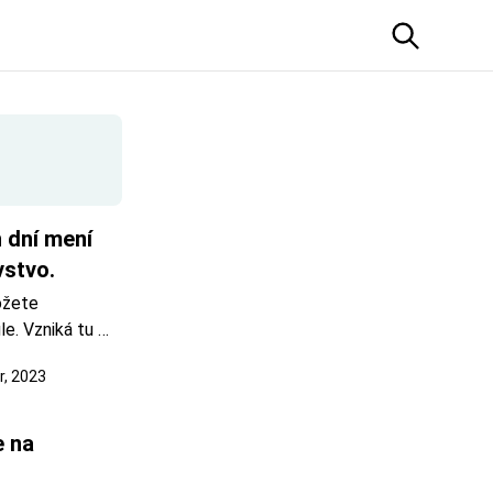
dní mení 
vstvo.
žete 
e. Vzniká tu 
pádov na 
, 2023
roký od 25 do 
trov. Ľadopád
 na 