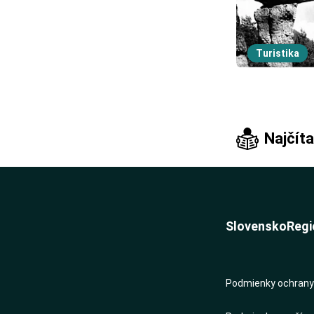
Turistika
Najčíta
Slovensko
Regi
Podmienky ochrany 