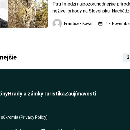
Patrí medzi najpozoruhodnejšie prírodn
neživej prírody na Slovensku. Nachádza 
Hornád asi 5 kilometrov východným s
František Kovár
17. November
Markušovce. Je súčasťou chráneného 
Národnej prírodnej pamiatky Markušovs
Markušov
nejšie
3
óny
Hrady a zámky
Turistika
Zaujímavosti
súkromia (Privacy Policy)