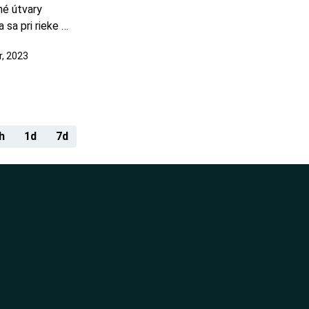
é útvary 
sa pri rieke 
merom od obce 
, 2023
územia 
ké steny. 
h
1d
7d