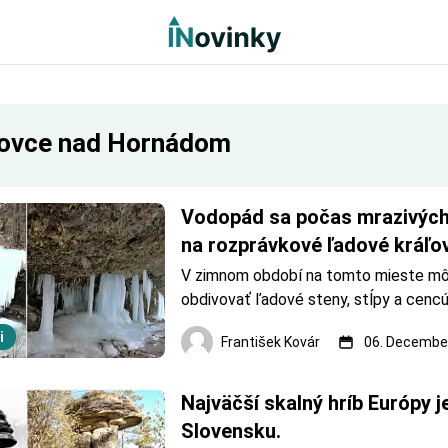
ovce nad Hornádom
Vodopád sa počas mrazivých 
na rozprávkové ľadové kráľo
V zimnom období na tomto mieste mô
obdivovať ľadové steny, stĺpy a cencúl
počas mrazov jeden z najkrajších ľado
i
František Kovár
06. December
Slovensku. Vodopád Šikľavá skala je ši
30 metrov a výšku má približne 14 me
Najväčší skalný hríb Európy je
Slovensku.