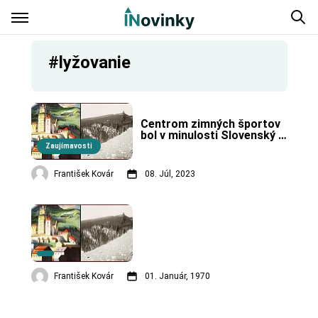
#lyžovanie
Centrom zimných športov 
bol v minulosti Slovenský 
Semmering.
Zaujímavosti
František Kovár
08. Júl, 2023
František Kovár
01. Január, 1970