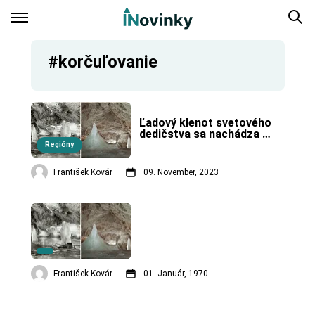
#korčuľovanie
Ľadový klenot svetového 
dedičstva sa nachádza 
v Spišsko-gemerskom 
Regióny
krase.
František Kovár
09. November, 2023
František Kovár
01. Január, 1970