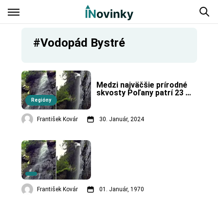
#Vodopád Bystré
Medzi najväčšie prírodné 
skvosty Poľany patrí 23 
metrov vysoký vodopád.
Regióny
František Kovár
30. Január, 2024
František Kovár
01. Január, 1970