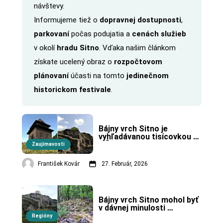
návštevy.
Informujeme tiež o
dopravnej dostupnosti
,
parkovaní
počas podujatia a
cenách služieb
v okolí
hradu Sitno
. Vďaka našim článkom
získate ucelený obraz o
rozpočtovom
plánovaní
účasti na tomto
jedinečnom
historickom festivale
.
Bájny vrch Sitno je 
vyhľadávanou tisícovkou 
v Štiavnických vrchoch.
Zaujímavosti
František Kovár
27. Február, 2026
Bájny vrch Sitno mohol byť 
v dávnej minulosti 
slovenským Olympom.
Regióny