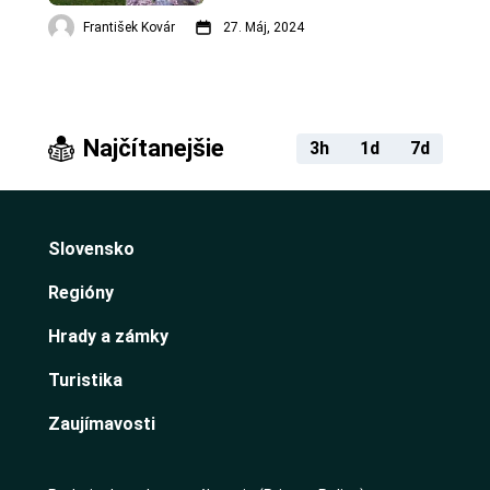
František Kovár
27. Máj, 2024
Najčítanejšie
3h
1d
7d
Slovensko
Regióny
Hrady a zámky
Turistika
Zaujímavosti