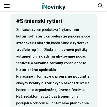
#Sitnianski rytieri
Sitnianski rytieri predstavujú
významné
kultúrno-historické podujatie
pripomínajúce
stredovekú históriu
hradu Sitno a
rytierske
tradície
regiónu. Sledujeme
cenové politiky
vstupného
,
náklady na ubytovanie
počas
festivalu a
sezónne termíny
konania tohto
historického spektákla
.
Prinášame informácie o
programe podujatia
,
analýzy
kvality historických rekonštrukcií
a
hodnotenia
organizačnej úrovne
festivalu.
Naši redaktori testujú
gastronómiu
na
podujatí a odporúčajú
optimálne plánovanie