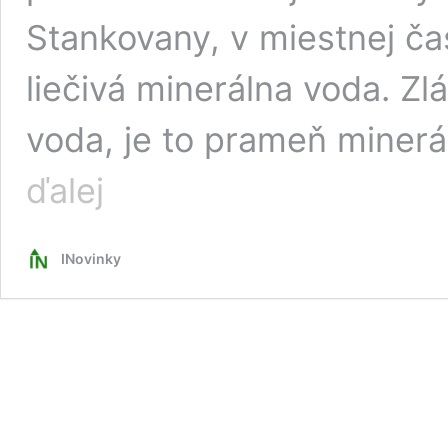
Stankovany, v miestnej čas
liečivá minerálna voda. Z
voda, je to prameň minerá
Pomenovanie
ďalej
vody
nezodpovedá
jej
INovinky
liečivým
účinkom,
skôr
hovorí
o opaku.