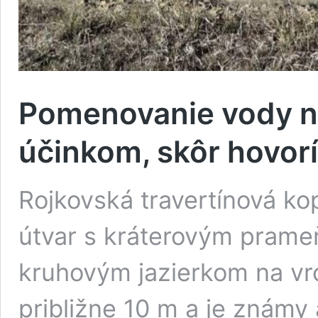
Pomenovanie vody ne
účinkom, skôr hovorí
Rojkovská travertínová kop
útvar s kráterovým prame
kruhovým jazierkom na vr
približne 10 m a je známy 