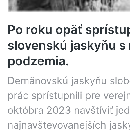
Po roku opäť sprístu
slovenskú jaskyňu s
podzemia.
Demänovskú jaskyňu slob
prác sprístupnili pre verej
októbra 2023 navštíviť je
najnavštevovanejších jask